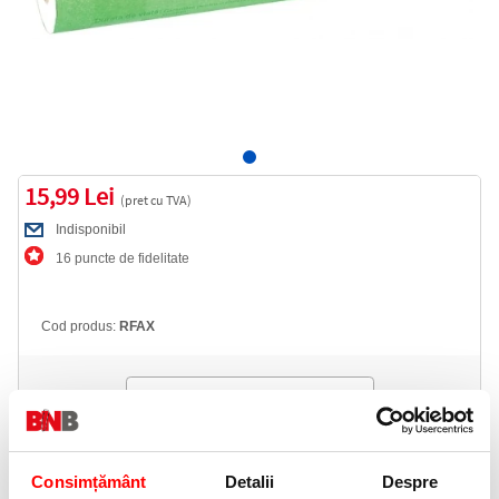
15,99 Lei
(pret cu TVA)
Indisponibil
16 puncte de fidelitate
Cod produs:
RFAX
Anunta-ma cand revine in stoc
Informatii livrare
Consimțământ
Detalii
Despre
Telefon: