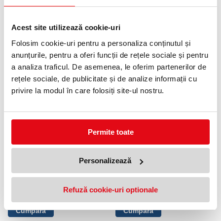
0372 552 601
Acest site utilizează cookie-uri
Adauga in wishlist
Folosim cookie-uri pentru a personaliza conținutul și
Role cu hartie termosensibila, sensibilitate ridicata.
anunțurile, pentru a oferi funcții de rețele sociale și pentru
a analiza traficul. De asemenea, le oferim partenerilor de
PRODUSE SIMILARE
rețele sociale, de publicitate și de analize informații cu
privire la modul în care folosiți site-ul nostru.
Permite toate
Personalizează
Etichete pret autoadezive in rola,
Etichete pret autoadezive in
26 x 12 mm, verde 1500
rola, 26 x 16 mm, portocaliu,
etichete/rola
1000 etichete/rola
Refuză cookie-uri optionale
4,99 lei
4,99 lei
(pret cu TVA)
(pret cu TVA)