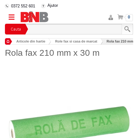
Ajutor
0372 552 601
Intra
Cos
0
in
cont
Cauta
Articole din hartie
Role fax si casa de marcat
Rola fax 210 mm x 
Rola fax 210 mm x 30 m