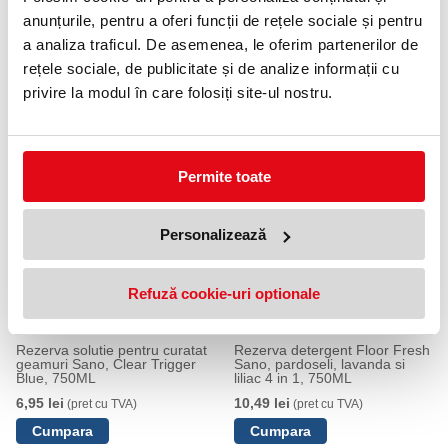
curată și uscată pentru un efect optim.
anunțurile, pentru a oferi funcții de rețele sociale și pentru
Se poate utiliza pe geamuri, oglinzi și alte suprafețe netede.
a analiza traficul. De asemenea, le oferim partenerilor de
Specificații
rețele sociale, de publicitate și de analize informații cu
Volum: 750 ml
privire la modul în care folosiți site-ul nostru.
Tip: Detergent pentru geamuri Sano Clear
PRODUSE SIMILARE
Permite toate
Personalizează
Refuză cookie-uri optionale
Rezerva solutie pentru curatat
Rezerva detergent Floor Fresh
geamuri Sano, Clear Trigger
Sano, pardoseli, lavanda si
Blue, 750ML
liliac 4 in 1, 750ML
6,95 lei
10,49 lei
(pret cu TVA)
(pret cu TVA)