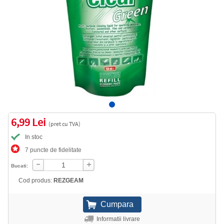
6,99 Lei
(pret cu TVA)
In stoc
7 puncte de fidelitate
Bucati:
Cod produs:
REZGEAM
Informatii livrare