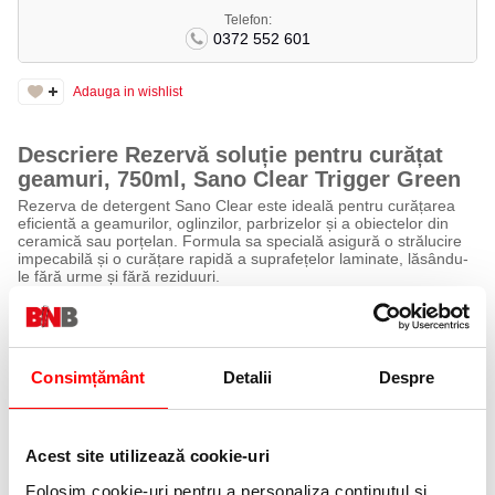
Telefon:
0372 552 601
Adauga in wishlist
Descriere Rezervă soluție pentru curățat
geamuri, 750ml, Sano Clear Trigger Green
Rezerva de detergent Sano Clear este ideală pentru curățarea
eficientă a geamurilor, oglinzilor, parbrizelor și a obiectelor din
ceramică sau porțelan. Formula sa specială asigură o strălucire
impecabilă și o curățare rapidă a suprafețelor laminate, lăsându-
le fără urme și fără reziduuri.
Beneficii
Curățare eficientă a geamurilor și oglinzilor.
Potrivit pentru diverse suprafețe, inclusiv ceramică, porțelan și
Consimțământ
Detalii
Despre
laminate.
Formula fără reziduuri pentru un finisaj strălucitor.
Mod de utilizare
Acest site utilizează cookie-uri
Pulverizează soluția pe suprafața dorită și șterge cu o cârpă
Folosim cookie-uri pentru a personaliza conținutul și