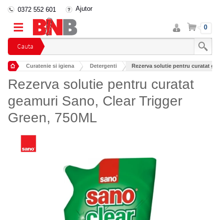
Ajutor
0372 552 601
Intra
Cos
0
in
cont
Cauta
Curatenie si igiena
Detergenti
Rezerva solutie pentru curatat gea
Detergenti geamuri si oglinzi
Rezerva solutie pentru curatat
geamuri Sano, Clear Trigger
Green, 750ML