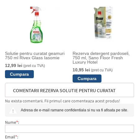
Solutie pentru curatat geamuri
Rezerva detergent pardoseli,
750 ml Rivex Glass Iasomie
750 ml, Sano Floor Fresh
Luxury Hotel
12,99 lei
(pret cu TVA)
10,95 lei
(pret cu TVA)
COMENTARII REZERVA SOLUTIE PENTRU CURATAT
Nu exista comentarii. Fii primul care comenteaza acest produs!
GEAMURI SANO, CLEAR TRIGGER GREEN, 750ML
Adresa de e-mail ramane confidentiala si nu va fi afisata pe site.
Nume
*
:
Email
*
: