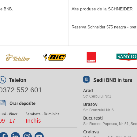
Alte produse de la SCHNEIDER
ile BNB.
Rezerva Schneider 575 neagra - pret 
Telefon
Sedii BNB in tara
0372 552 601
Arad
Str. Cerbului Nr.1
Orar depozite
Brasov
Str. Bronzului Nr. 6
Luni - Vineri
Sambata - Duminica
Bucuresti
09 - 17
Închis
Str. Romeo Popescu, Nr. 51, Sect
Craiova