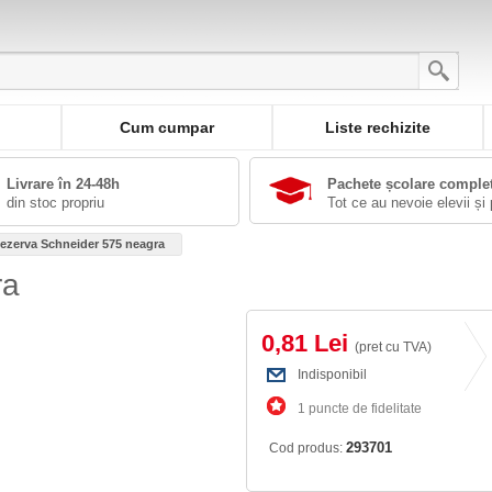
Cum cumpar
Liste rechizite
Livrare în 24-48h
Pachete școlare comple
din stoc propriu
Tot ce au nevoie elevii și 
ezerva Schneider 575 neagra
ra
0,81 Lei
(pret cu TVA)
Indisponibil
1 puncte de fidelitate
293701
Cod produs: