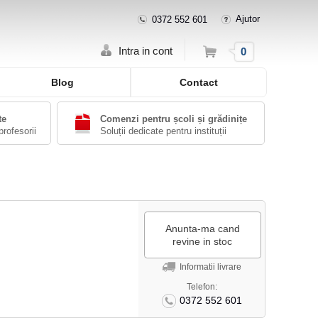
Ajutor
0372 552 601
Cos
Intra in cont
0
Blog
Contact
te
Comenzi pentru școli și grădinițe
profesorii
Soluții dedicate pentru instituții
Anunta-ma cand
revine in stoc
Informatii livrare
Telefon:
0372 552 601