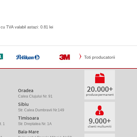
cu TVA valabil astazi: 0.81 lei
Toti producatorii
20.000+
Oradea
produse permanent
Calea Clujului Nr. 91
Sibiu
Str. Calea Dumbravii Nr.149
Timisoara
9.000+
. 1
Str. Dreptatea Nr. 1A
clienti multumiti
Baia-Mare