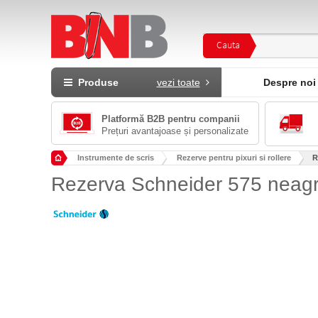
Cauta
Produse
vezi toate
Despre noi
Platformă B2B pentru companii
Prețuri avantajoase și personalizate
Instrumente de scris
Rezerve pentru pixuri si rollere
R
Rezerva Schneider 575 neag