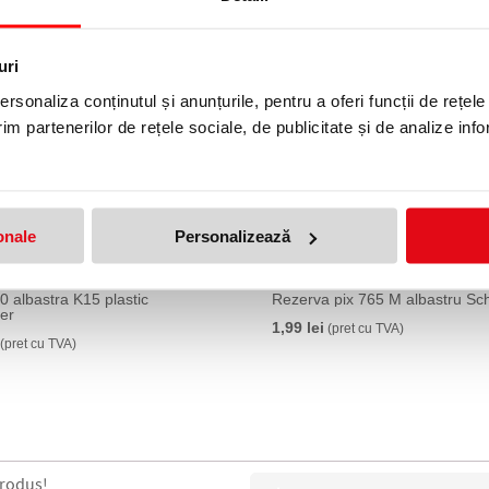
uri
rsonaliza conținutul și anunțurile, pentru a oferi funcții de rețele
im partenerilor de rețele sociale, de publicitate și de analize info
onale
Personalizează
0 albastra K15 plastic
Rezerva pix 765 M albastru Sc
er
1,99 lei
(pret cu TVA)
(pret cu TVA)
produs!