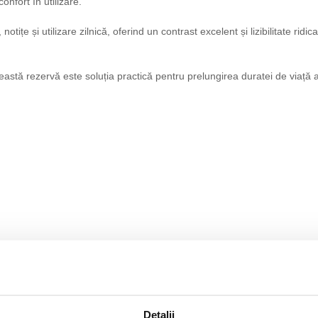
nfort în utilizare.
tițe și utilizare zilnică, oferind un contrast excelent și lizibilitate ridi
 această rezervă este soluția practică pentru prelungirea duratei de viață a
ală sau acasă, scriere zilnică și documente oficiale.
Detalii