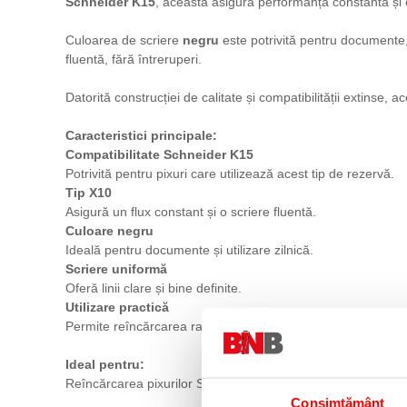
Schneider K15
, aceasta asigură performanță constantă și co
Culoarea de scriere
negru
este potrivită pentru documente, no
fluentă, fără întreruperi.
Datorită construcției de calitate și compatibilității extinse,
Caracteristici principale:
Compatibilitate Schneider K15
Potrivită pentru pixuri care utilizează acest tip de rezervă.
Tip X10
Asigură un flux constant și o scriere fluentă.
Culoare negru
Ideală pentru documente și utilizare zilnică.
Scriere uniformă
Oferă linii clare și bine definite.
Utilizare practică
Permite reîncărcarea rapidă și eficientă a pixului.
Ideal pentru:
Reîncărcarea pixurilor Schneider K15, utilizare la birou, șco
Consimțământ