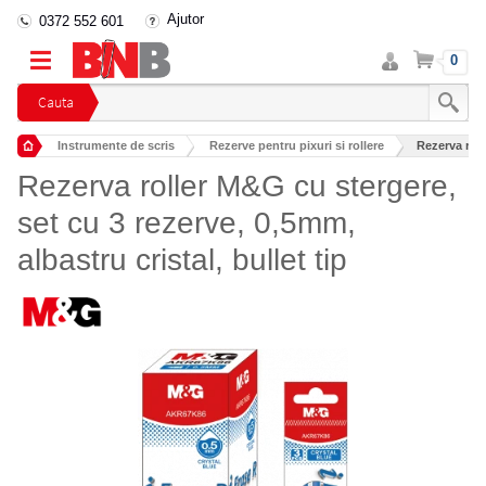
Ajutor
0372 552 601
Intra
Cos
0
in
cont
Cauta
Instrumente de scris
Rezerve pentru pixuri si rollere
Rezerva roll
Rezerva roller M&G cu stergere,
set cu 3 rezerve, 0,5mm,
albastru cristal, bullet tip