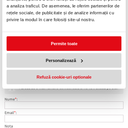
Telefon:
a analiza traficul. De asemenea, le oferim partenerilor de
0372 552 601
rețele sociale, de publicitate și de analize informații cu
privire la modul în care folosiți site-ul nostru.
Adauga in wishlist
- rezervă roller M&G cu ștergere
- cerneală cu formulă unică termo-sensibilă
Permite toate
- vârf tip bullet cu scriere de 0.5mm
- se șterge prin fricțiune cu ajutorul radierei speciale din dotarea
rollerelor M&G cu ștergere
- ambalate a cate 3 rezerve în slevee din plastic
Personalizează
COMENTARII REZERVA ROLLER M&G CU STERGERE,
Refuză cookie-uri optionale
Nu exista comentarii. Fii primul care comenteaza acest produs!
SET CU 3 REZERVE, 0,5MM, ALBASTRU CRISTAL,
Adresa de e-mail ramane confidentiala si nu va fi afisata pe site.
BULLET TIP
Nume
*
:
Email
*
:
Nota