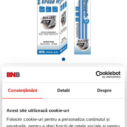
14,68 Lei
(pret cu TVA)
In stoc
15 puncte de fidelitate
Consimțământ
Detalii
Despre
Bucati:
Cod produs:
AKR67K86D20500D
Acest site utilizează cookie-uri
Folosim cookie-uri pentru a personaliza conținutul și
Informatii livrare
anunțurile, pentru a oferi funcții de rețele sociale și pentru