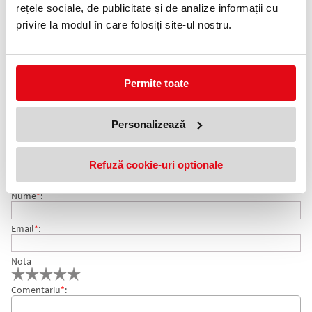
0372 552 601
rețele sociale, de publicitate și de analize informații cu
privire la modul în care folosiți site-ul nostru.
Adauga in wishlist
Dimensiune: 61 x 86 cm.
Ambalare: 50 coli/top.
Permite toate
Rezerva hartie cu gauri pentru flipchart.
COMENTARII REZERVA HARTIE 61 X 86 CM FLIPCHART
Personalizează
Nu exista comentarii. Fii primul care comenteaza acest produs!
50 COLI/TOP
Refuză cookie-uri optionale
Adresa de e-mail ramane confidentiala si nu va fi afisata pe site.
Nume
*
:
Email
*
:
Nota
Comentariu
*
: