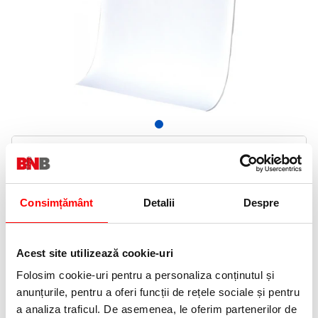
59,99 Lei
(pret cu TVA)
In stoc
60 puncte de fidelitate
Consimțământ
Detalii
Despre
Bucati:
Cod produs:
REZHF
Acest site utilizează cookie-uri
Folosim cookie-uri pentru a personaliza conținutul și
Informatii livrare
anunțurile, pentru a oferi funcții de rețele sociale și pentru
Telefon:
a analiza traficul. De asemenea, le oferim partenerilor de