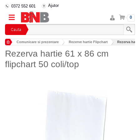
Ajutor
0372 552 601
Intra
Cos
0
in
cont
Cauta
Comunicare si prezentare
Rezerve hartie Flipchart
Rezerva hartie
Rezerva hartie 61 x 86 cm
flipchart 50 coli/top