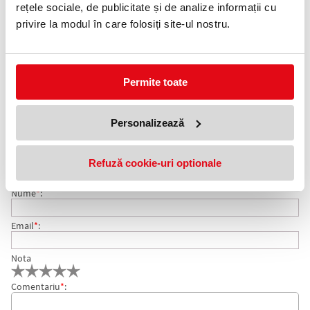
rețele sociale, de publicitate și de analize informații cu
Adauga in wishlist
privire la modul în care folosiți site-ul nostru.
Registre A4, legate in coperta de carton rigid. Variantele de
coperti pot fi cu modele colorate sau simple.
Format: A4
Permite toate
Tip: aritmetica
Nr. file: 96
COMENTARII REGISTRU LUX A4 ARITMETICA 96 FILE
Personalizează
Nu exista comentarii. Fii primul care comenteaza acest produs!
Refuză cookie-uri optionale
Adresa de e-mail ramane confidentiala si nu va fi afisata pe site.
Nume
*
:
Email
*
:
Nota
Comentariu
*
: