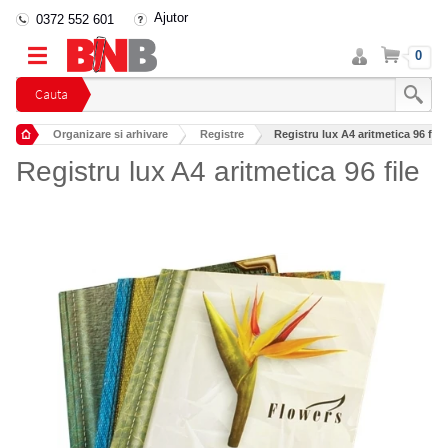
Ajutor
0372 552 601
Intra
Cos
0
in
cont
Cauta
Organizare si arhivare
Registre
Registru lux A4 aritmetica 96 file
Registru lux A4 aritmetica 96 file