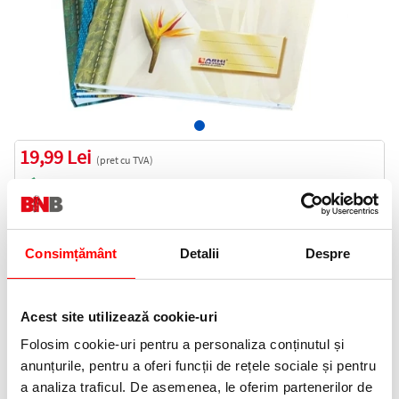
19,99 Lei
(pret cu TVA)
In stoc
20 puncte de fidelitate
Bucati:
Consimțământ
Detalii
Despre
Cod produs:
REGC96A4
Acest site utilizează cookie-uri
Informatii livrare
Folosim cookie-uri pentru a personaliza conținutul și
Telefon:
anunțurile, pentru a oferi funcții de rețele sociale și pentru
0372 552 601
a analiza traficul. De asemenea, le oferim partenerilor de