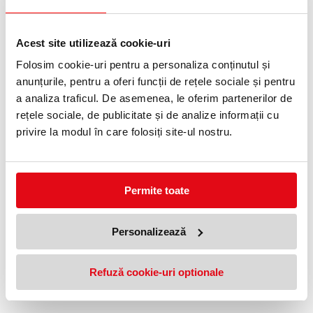
Telefon:
0372 552 601
Acest site utilizează cookie-uri
Adauga in wishlist
Folosim cookie-uri pentru a personaliza conținutul și
anunțurile, pentru a oferi funcții de rețele sociale și pentru
Modul profesional de afișare.
a analiza traficul. De asemenea, le oferim partenerilor de
Ramă magnetică autoadezivă DURAFRAME® este soluția ideală
rețele sociale, de publicitate și de analize informații cu
pentru afișarea informațiilor pe suprafețe solide și netede.
privire la modul în care folosiți site-ul nostru.
• Prezentarea informațiilor într-un mod profesional și de înaltă
calitate
• Introducere rapidă și schimb de documente printr-un cadru
magnetic rabatabil
• Ușor de atașat la suprafețe solide și netede;
Permite toate
• Domenii de aplicare: pentru afișarea și prezentarea
documentelor în format A4, de ex. identificare cameră,
semnalizare și oferte promoționale
Personalizează
• Când se aplică pe sticlă, informațiile pot fi citite din ambele părți.
• Cadrul arată identic de ambele părți
• Pentru utilizare în format portret și peisaj
• Dimensiuni externe: 236 x 323 mm
Refuză cookie-uri optionale
• Tip de montare: autoadeziv
• Ambalare: 2 buc/set