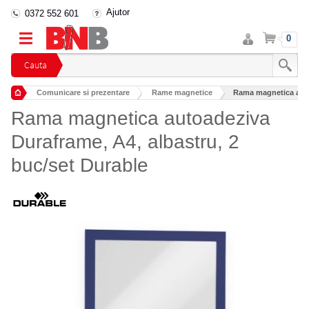
Ajutor
0372 552 601
Intra
Cos
0
in
cont
Cauta
Comunicare si prezentare
Rame magnetice
Rama magnetica autoa
Rama magnetica autoadeziva
Duraframe, A4, albastru, 2
buc/set Durable