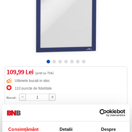
109,99 Lei
(pret cu TVA)
Ultimele bucati in stoc
110 puncte de fidelitate
Bucati:
Cod produs:
DB487207
Consimțământ
Detalii
Despre
Informatii livrare