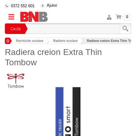
Ajutor
0372 552 601
Intra
Cos
0
in
cont
Cauta
Rechizite scolare
Radiere scolare
Radiera creion Extra Thin To
Radiera creion Extra Thin
Tombow