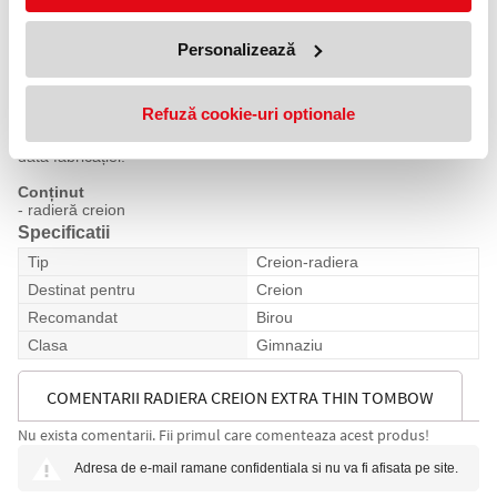
Gumă elastică din plastic.
Dimensiune redusă de 5.5 mm pentru ștergerea zonelor mici.
Personalizează
Excelent pentru ștergerea exactă a liniilor, literelor sau cifrelor
unice.
Ștergere fermă datorită formulei speciale.
Refuză cookie-uri optionale
Garanție
Radierele Tombow Mono au termen de valabilitate 2 ani de la
data fabricației.
Conținut
- radieră creion
Specificatii
Tip
Creion-radiera
Destinat pentru
Creion
Recomandat
Birou
Clasa
Gimnaziu
COMENTARII RADIERA CREION EXTRA THIN TOMBOW
Nu exista comentarii. Fii primul care comenteaza acest produs!
Adresa de e-mail ramane confidentiala si nu va fi afisata pe site.