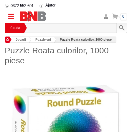
Ajutor
0372 552 601
Intra
Cos
0
in
cont
Cauta
Jucarii
Puzzle-uri
Puzzle Roata culorilor, 1000 piese
Puzzle Roata culorilor, 1000
piese