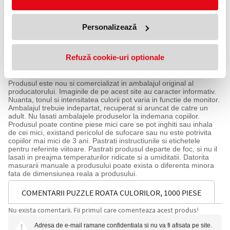
organizationale. De asemenea este potrivit pentru antrenarea
capacitatii copiilor de a percepe combinarea culorilor, pentru
relaxare si ameliorarea stresului.
Personalizează
Specificatii:
Dimensiune produs in ambalaj: 25x20.7x5.5 cm
Refuză cookie-uri optionale
Greutate produs in ambalaj: 0,500 kg
Varsta recomandata: +12 ani
Avertizare!
Produsul este nou si comercializat in ambalajul original al
producatorului. Imaginile de pe acest site au caracter informativ.
Nuanta, tonul si intensitatea culorii pot varia in functie de monitor.
Ambalajul trebuie indepartat, recuperat si aruncat de catre un
adult. Nu lasati ambalajele produselor la indemana copiilor.
Produsul poate contine piese mici care se pot inghiti sau inhala
de cei mici, existand pericolul de sufocare sau nu este potrivita
copiilor mai mici de 3 ani. Pastrati instructiunile si etichetele
pentru referinte viitoare. Pastrati produsul departe de foc, si nu il
lasati in preajma temperaturilor ridicate si a umiditatii. Datorita
masurarii manuale a produsului poate exista o diferenta minora
fata de dimensiunea reala a produsului.
COMENTARII PUZZLE ROATA CULORILOR, 1000 PIESE
Nu exista comentarii. Fii primul care comenteaza acest produs!
Adresa de e-mail ramane confidentiala si nu va fi afisata pe site.