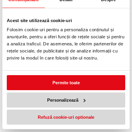
Telefon:
0372 552 601
Acest site utilizează cookie-uri
Adauga in wishlist
Folosim cookie-uri pentru a personaliza conținutul și
anunțurile, pentru a oferi funcții de rețele sociale și pentru
Sacii pentru distrugătorul Leitz IQ Autofeed Polybags te ajută să
ai un proces cât mai curat și eficient pentru debarasare. Sacii
a analiza traficul. De asemenea, le oferim partenerilor de
pentru debarasarea documentelor distruse sunt confecționati din
rețele sociale, de publicitate și de analize informații cu
polipropilenă de cea mai bună calitate și vin ambalați într-o cutie
dispenser, pentru folosire rapidă. Capacitate maximă de 175L.
privire la modul în care folosiți site-ul nostru.
175L capacitate - ideal pentru o debarasare eficientă
Saci special creați pentru distrugătorul de documente automat
Leitz IQ Autofeed Offoce Pro 600, doar pui sacul în interiorul
Permite toate
coșului și gata.
Un proces de debarasare curat și eficient.
Personalizează
Polipropilenă de cea mai bună calitate - foarte rezistentă, potrivită
pentru volumele mari de documente distruse.
Refuză cookie-uri optionale
Cutie dispenser practică.
Set 20 bucăți