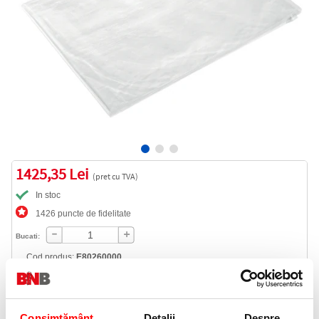
1425,35 Lei
(pret cu TVA)
In stoc
1426 puncte de fidelitate
Bucati:
Cod produs:
E80260000
Livrare gratuita
Consimțământ
Detalii
Despre