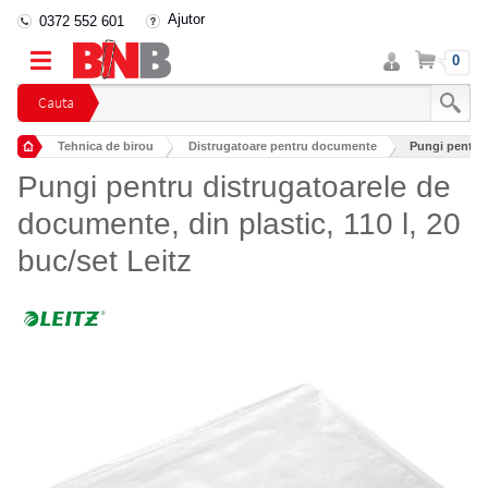
Ajutor
0372 552 601
Intra
Cos
0
in
cont
Cauta
Tehnica de birou
Distrugatoare pentru documente
Pungi pentru d
Pungi pentru distrugatoarele de
documente, din plastic, 110 l, 20
buc/set Leitz