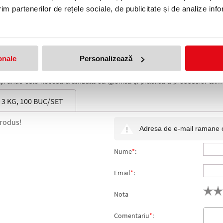
im partenerilor de rețele sociale, de publicitate și de analize info
mentar.
onale
Personalizează
ții unde este necesară ambalarea igienică și practică a produselor alimen
3 KG, 100 BUC/SET
produs!
Adresa de e-mail ramane con
Nume
*
:
Email
*
:
Nota
Comentariu
*
: