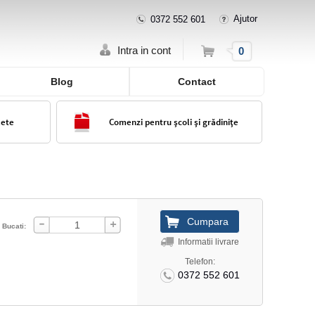
Ajutor
0372 552 601
Cos
Intra in cont
0
Blog
Contact
lete
Comenzi pentru școli și grădinițe
Bucati:
Informatii livrare
Telefon:
0372 552 601