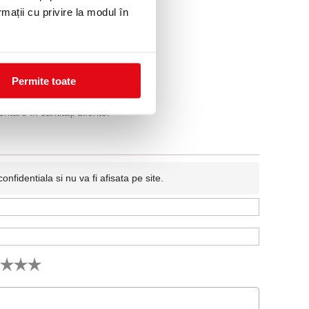
rmații cu privire la modul în
Permite toate
tare în cantități diferite.
fidentiala si nu va fi afisata pe site.