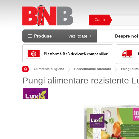
Cauta
Produse
vezi toate
Despre noi
Platformă B2B dedicată companiilor
Curatenie si igiena
Consumabile bucatarii
Pungi alim
Pungi alimentare rezistente L