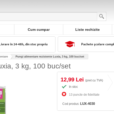
Cum cumpar
Liste rechizite
Livrare în 24-48h, din stoc propriu
Pachete școlare comp
entare
Pungi alimentare rezistente Luxia, 3 kg, 100 buc/set
uxia, 3 kg, 100 buc/set
12,99 Lei
(pret cu TVA)
In stoc
13 puncte de fidelitate
LUX-4030
Cod produs: