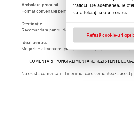
Ambalare practică
traficul. De asemenea, le ofer
Format convenabil pentru uz casnic și comercial.
care folosiți site-ul nostru.
Destinație
Recomandate pentru depozitare, porționare și transport ali
Refuză cookie-uri opti
Ideal pentru:
Magazine alimentare, piețe, bucătării, gospodării și alte spa
COMENTARII PUNGI ALIMENTARE REZISTENTE LUXIA, 
Nu exista comentarii. Fii primul care comenteaza acest 