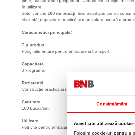
piețe, bucătării sau gospodării. Datorită construcției rezist
în utilizare.
Setul conține
100 de bucăți
, fiind avantajos pentru consum 
eficientă, depozitare practică și manipulare ușoară a produs
Caracteristici principale:
Tip produs
Pungi alimentare pentru ambalare și transport.
Capacitate
3 kilograme.
Rezistență
Construcție practică și rezistentă pentru utilizare frecventă.
Cantitate
Consimțământ
100 bucăți/set.
Utilizare
Acest site utilizează cookie-
Potrivite pentru ambalarea diverselor produse alimentare.
Folosim cookie-uri pentru a pe