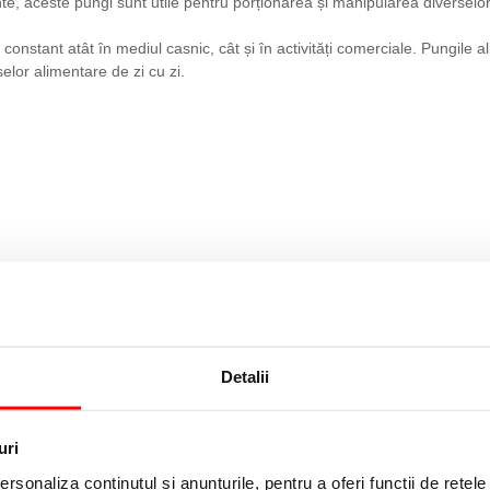
ente, aceste pungi sunt utile pentru porționarea și manipularea diverselo
constant atât în mediul casnic, cât și în activități comerciale. Pungile
elor alimentare de zi cu zi.
Detalii
uri
rsonaliza conținutul și anunțurile, pentru a oferi funcții de rețele