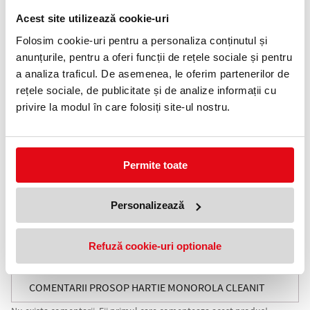
Telefon:
Acest site utilizează cookie-uri
0372 552 601
Folosim cookie-uri pentru a personaliza conținutul și
anunțurile, pentru a oferi funcții de rețele sociale și pentru
Adauga in wishlist
a analiza traficul. De asemenea, le oferim partenerilor de
rețele sociale, de publicitate și de analize informații cu
Descriere Prosop hartie monorola Cleanit
privire la modul în care folosiți site-ul nostru.
700, 2 straturi, 476 foi, Lucart
Prosop hartie monorola cu 2 straturi, realizată din celuloză pură.
Fiecare rolă are 476 de foi, lungimea totală fiind de 100 metri, cu
dimensiuni de 21 x 19 cm/foaie.
Permite toate
Greutate rolă: 700 g.
Ideală pentru uz profesional.
Personalizează
Lungime rolă:
100 m
Număr straturi:
2
Număr foi:
476
Dimensiune foaie:
21 x 19 cm
Refuză cookie-uri optionale
Greutate rolă:
700 gr
Materie primă:
celuloză
COMENTARII PROSOP HARTIE MONOROLA CLEANIT