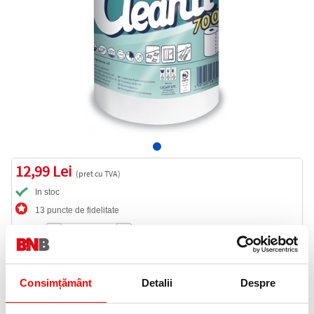
12,99 Lei
(pret cu TVA)
In stoc
13 puncte de fidelitate
Bucati:
Cod produs:
LU821724
Consimțământ
Detalii
Despre
Informatii livrare