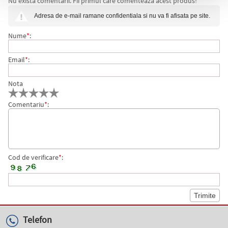
Nu exista comentarii. Fii primul care comenteaza acest produs!
700 LUCART, 2 STRATURI, 476 FOI, 100 M
Adresa de e-mail ramane confidentiala si nu va fi afisata pe site.
Nume
*
:
Email
*
:
Nota
Comentariu
*
:
Cod de verificare
*
:
Telefon