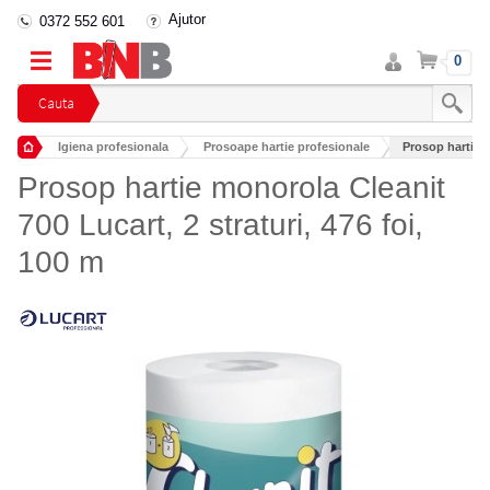
Ajutor
0372 552 601
Intra
Cos
0
in
cont
Cauta
Igiena profesionala
Prosoape hartie profesionale
Prosop hartie mo
Rulouri prosop profesionale
Prosop hartie monorola Cleanit
700 Lucart, 2 straturi, 476 foi,
100 m