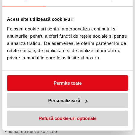
Informatii livrare
Telefon:
Acest site utilizează cookie-uri
0372 552 601
Folosim cookie-uri pentru a personaliza conținutul și
anunțurile, pentru a oferi funcții de rețele sociale și pentru
Adauga in wishlist
a analiza traficul. De asemenea, le oferim partenerilor de
rețele sociale, de publicitate și de analize informații cu
Prosoape hartie albe ZZ, 2 straturi, 147
privire la modul în care folosiți site-ul nostru.
buc/set, 20 set/bax, Katrin
Katrin 361715 este un prosop pliat din celuloză moale și deșeuri
de hârtie de bună calitate.
Permite toate
Mod economic de administrare câte o frunză.
Utilizarea recomandată a prosopului Katrin 361715:
Potrivit pentru locuri cu trafic redus și mediu.
Testat dermatologic și aprobat.
Personalizează
Caracteristici ale prosopului Katrin:
• 2 straturi
• culoare alb
Refuză cookie-uri optionale
• Pliere în V
• dimensiunea frunzei 23,2 x 23 cm
• număr de frunze 20 x 150