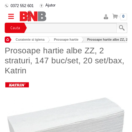
Ajutor
0372 552 601
Intra
Cos
0
in
cont
Cauta
Curatenie si igiena
Prosoape hartie
Prosoape hartie albe ZZ, 2 str
Prosoape hartie albe ZZ, 2
straturi, 147 buc/set, 20 set/bax,
Katrin