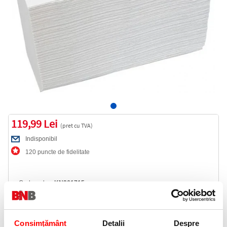
119,99 Lei
(pret cu TVA)
Indisponibil
120 puncte de fidelitate
Cod produs:
KN361715
Anunta-ma cand revine in stoc
Consimțământ
Detalii
Despre