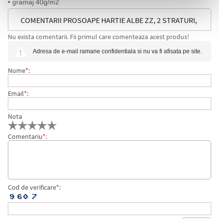
• gramaj 40g/m2
COMENTARII PROSOAPE HARTIE ALBE ZZ, 2 STRATURI,
Nu exista comentarii. Fii primul care comenteaza acest produs!
147 BUC/SET, 20 SET/BAX, KATRIN
Adresa de e-mail ramane confidentiala si nu va fi afisata pe site.
Nume
*
:
Email
*
:
Nota
Comentariu
*
:
Cod de verificare
*
: