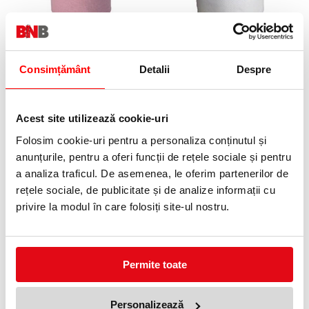
Hartie igienica 2 straturi 40
Hartie igienica alba 2 straturi
bucati/bax Primera
40 bucati/bax Primera
Consimțământ
Detalii
Despre
39,99 lei
44,95 lei
(pret cu TVA)
(pret cu TVA)
Acest site utilizează cookie-uri
Folosim cookie-uri pentru a personaliza conținutul și
anunțurile, pentru a oferi funcții de rețele sociale și pentru
a analiza traficul. De asemenea, le oferim partenerilor de
rețele sociale, de publicitate și de analize informații cu
privire la modul în care folosiți site-ul nostru.
Hartie igienica Eco 2 str. 24
Prosoape hartie role 50 foi/rola
role/set Primera
2 role/set Primera
69,99 lei
4,99 lei
(pret cu TVA)
(pret cu TVA)
Permite toate
Anunta-ma cand revine in stoc
Personalizează