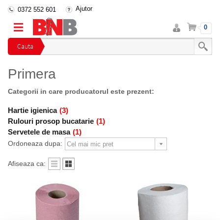
Ajutor
0372 552 601
Intra
Cos
0
in
cont
Cauta
Primera
Categorii in care producatorul este prezent:
Hartie igienica
(3)
Rulouri prosop bucatarie
(1)
Servetele de masa
(1)
Ordoneaza dupa:
Afiseaza ca: