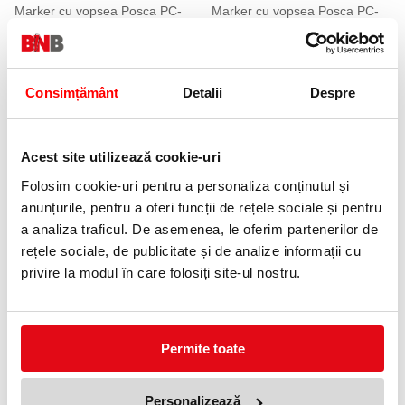
Marker cu vopsea Posca PC-
Marker cu vopsea Posca PC-
1M, varf 0.7 mm, culori intense,
1M, varf 0.7 mm, culori pastel,
16 culori/set
8 culori/set
155,90 lei
76,99 lei
(pret cu TVA)
(pret cu TVA)
214,90 lei
111,99 lei
(pret cu TVA)
(pret cu TVA)
Anunta-ma cand revine in stoc
Consimțământ
Detalii
Despre
35 %
18 %
Acest site utilizează cookie-uri
Folosim cookie-uri pentru a personaliza conținutul și
anunțurile, pentru a oferi funcții de rețele sociale și pentru
a analiza traficul. De asemenea, le oferim partenerilor de
rețele sociale, de publicitate și de analize informații cu
Marker cu vopsea Posca PC-
Marker cu vopsea Posca PC-
privire la modul în care folosiți site-ul nostru.
1MR, varf 0.7 mm, 8 culori/set
1MR, varf 0.7 mm, culori
pastel, 8 culori/set
70,99 lei
(pret cu TVA)
89,99 lei
109,90 lei
(pret cu TVA)
(pret cu TVA)
109,90 lei
(pret cu TVA)
Permite toate
21 %
17 %
Personalizează