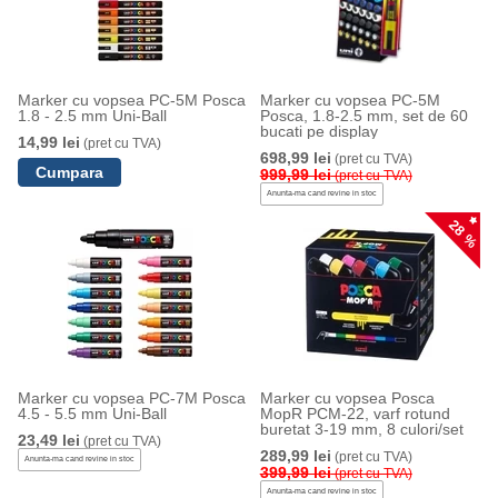
Marker cu vopsea PC-5M Posca
Marker cu vopsea PC-5M
1.8 - 2.5 mm Uni-Ball
Posca, 1.8-2.5 mm, set de 60
bucati pe display
14,99 lei
(pret cu TVA)
698,99 lei
(pret cu TVA)
999,99 lei
(pret cu TVA)
Anunta-ma cand revine in stoc
28 %
Marker cu vopsea PC-7M Posca
Marker cu vopsea Posca
4.5 - 5.5 mm Uni-Ball
MopR PCM-22, varf rotund
buretat 3-19 mm, 8 culori/set
23,49 lei
(pret cu TVA)
289,99 lei
(pret cu TVA)
Anunta-ma cand revine in stoc
399,99 lei
(pret cu TVA)
Anunta-ma cand revine in stoc