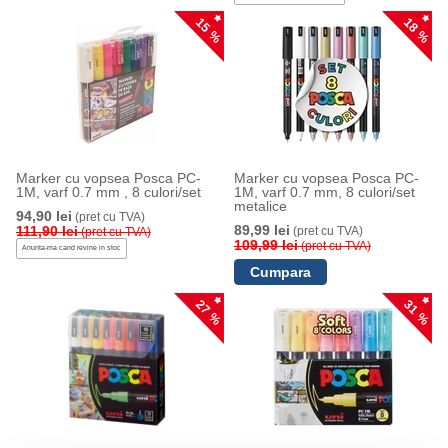
15 %
18 %
Marker cu vopsea Posca PC-
Marker cu vopsea Posca PC-
1M, varf 0.7 mm , 8 culori/set
1M, varf 0.7 mm, 8 culori/set
metalice
94,90 lei
(pret cu TVA)
89,99 lei
111,90 lei
(pret cu TVA)
(pret cu TVA)
109,99 lei
(pret cu TVA)
Anunta-ma cand revine in stoc
27 %
31 %