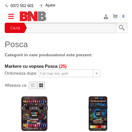
Ajutor
0372 552 601
Intra
Cos
0
in
cont
Cauta
Posca
Categorii in care producatorul este prezent:
Markere cu vopsea Posca
(25)
Ordoneaza dupa:
Afiseaza ca: