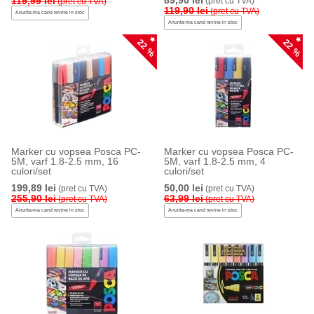
89,90 lei
119,99 lei
(pret cu TVA)
(pret cu TVA)
119,90 lei
(pret cu TVA)
Anunta-ma cand revine in stoc
Anunta-ma cand revine in stoc
22 %
22 %
Marker cu vopsea Posca PC-
Marker cu vopsea Posca PC-
5M, varf 1.8-2.5 mm, 16
5M, varf 1.8-2.5 mm, 4
culori/set
culori/set
199,89 lei
50,00 lei
(pret cu TVA)
(pret cu TVA)
255,90 lei
63,99 lei
(pret cu TVA)
(pret cu TVA)
Anunta-ma cand revine in stoc
Anunta-ma cand revine in stoc