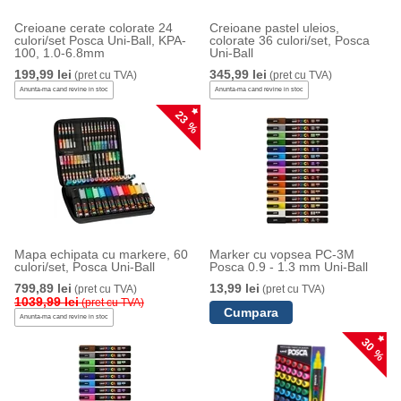
Creioane cerate colorate 24
Creioane pastel uleios,
culori/set Posca Uni-Ball, KPA-
colorate 36 culori/set, Posca
100, 1.0-6.8mm
Uni-Ball
199,99 lei
345,99 lei
(pret cu TVA)
(pret cu TVA)
Anunta-ma cand revine in stoc
Anunta-ma cand revine in stoc
23 %
Mapa echipata cu markere, 60
Marker cu vopsea PC-3M
culori/set, Posca Uni-Ball
Posca 0.9 - 1.3 mm Uni-Ball
799,89 lei
13,99 lei
(pret cu TVA)
(pret cu TVA)
1039,99 lei
(pret cu TVA)
Anunta-ma cand revine in stoc
30 %