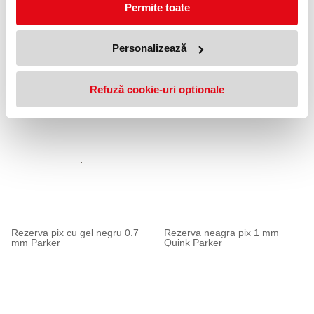
Permite toate
Personalizează
Rezerva pix rosie 1 mm Quink
Rezerva neagra pix 0.7 mm
Parker
Quink Parker
Refuză cookie-uri optionale
Rezerva pix cu gel negru 0.7
Rezerva neagra pix 1 mm
mm Parker
Quink Parker