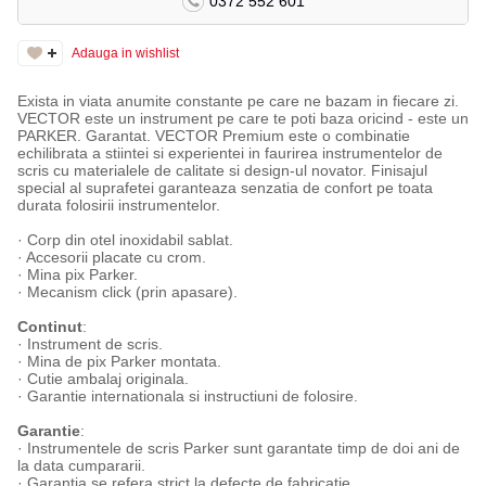
0372 552 601
Adauga in wishlist
Exista in viata anumite constante pe care ne bazam in fiecare zi.
VECTOR este un instrument pe care te poti baza oricind - este un
PARKER. Garantat. VECTOR Premium este o combinatie
echilibrata a stiintei si experientei in faurirea instrumentelor de
scris cu materialele de calitate si design-ul novator. Finisajul
special al suprafetei garanteaza senzatia de confort pe toata
durata folosirii instrumentelor.
· Corp din otel inoxidabil sablat.
· Accesorii placate cu crom.
· Mina pix Parker.
· Mecanism click (prin apasare).
Continut
:
· Instrument de scris.
· Mina de pix Parker montata.
· Cutie ambalaj originala.
· Garantie internationala si instructiuni de folosire.
Garantie
:
· Instrumentele de scris Parker sunt garantate timp de doi ani de
la data cumpararii.
· Garantia se refera strict la defecte de fabricatie.