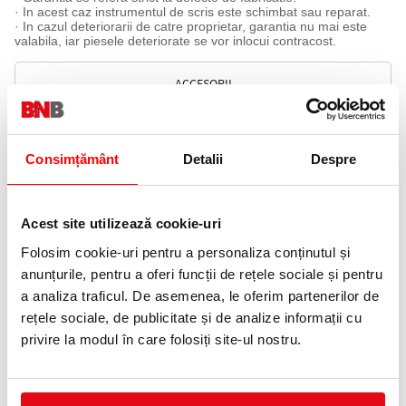
· In acest caz instrumentul de scris este schimbat sau reparat.
· In cazul deteriorarii de catre proprietar, garantia nu mai este
valabila, iar piesele deteriorate se vor inlocui contracost.
ACCESORII
PRODUSE SIMILARE
Consimțământ
Detalii
Despre
Acest site utilizează cookie-uri
Folosim cookie-uri pentru a personaliza conținutul și
anunțurile, pentru a oferi funcții de rețele sociale și pentru
a analiza traficul. De asemenea, le oferim partenerilor de
Rezerva neagra 1 mm pix Quink
Rezerva neagra 0.7 mm pix
rețele sociale, de publicitate și de analize informații cu
Flow Parker
Quink Flow Parker
privire la modul în care folosiți site-ul nostru.