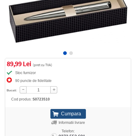
89,99 Lei
(pret cu TVA)
Stoc furnizor
90 puncte de fidelitate
Bucati:
Cod produs:
S0723510
Informatii livrare
Telefon: