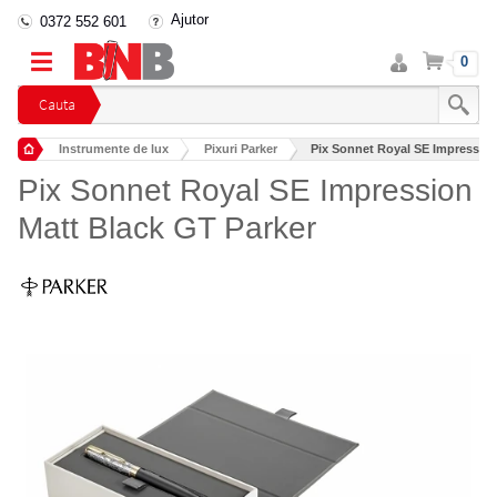
Ajutor
0372 552 601
Intra
Cos
0
in
cont
Cauta
Instrumente de lux
Pixuri Parker
Pix Sonnet Royal SE Impression
Pix Sonnet Royal SE Impression
Matt Black GT Parker