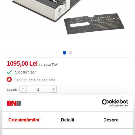
1095,00 Lei
(pret cu TVA)
Stoc furnizor
1095 puncte de fidelitate
Bucati:
Cod produs:
2054837
Consimțământ
Detalii
Despre
Livrare gratuita
Telefon: