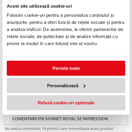
0372 552 601
Acest site utilizează cookie-uri
Adauga in wishlist
Folosim cookie-uri pentru a personaliza conținutul și
anunțurile, pentru a oferi funcții de rețele sociale și pentru
Gama Sonnet este lansata in anul 1994 si este un remake in
a analiza traficul. De asemenea, le oferim partenerilor de
varianta moderna a legendarului Vacumatic din 1933, care
rețele sociale, de publicitate și de analize informații cu
inglobeaza pentru prima data clipul in forma de sageata, o
emblema incontestabila a marcii de peste ocean. Aceasta colectie
privire la modul în care folosiți site-ul nostru.
face legatura dintre trecut si prezent fiind considerata o veritabila
punte peste timp ce reuseste sa aduca in zilele noastre o farama
din faima si stralucirea casei producatoare de instrumente de
scris Parker.
Permite toate
· Corp superior din otel inoxidabil cizelat cu model inspirat de
impresiile calatoriilor noastre. Insertiile sunt realizate prin gravura
cu acid
· Accesorii din alama placate cu aur de 23K. Clip din otel
Personalizează
inoxidabil placat cu aur de 23K
· Mecanism Twist (prin rasucire)
· Corp inferior din alama lacuit cu multiple straturi de lac negru
Refuză cookie-uri optionale
mat
· Mina pix Parker
COMENTARII PIX SONNET ROYAL SE IMPRESSION
Nu exista comentarii. Fii primul care comenteaza acest produs!