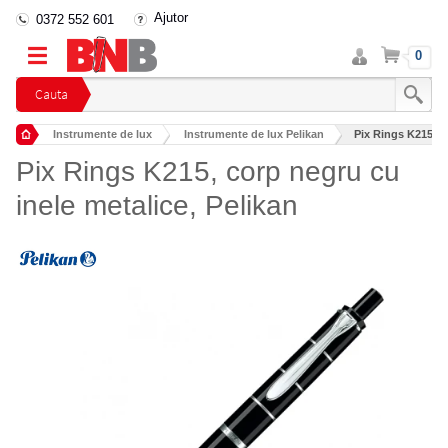
Ajutor
0372 552 601
Intra
Cos
0
in
cont
Cauta
Instrumente de lux
Instrumente de lux Pelikan
Pix Rings K215, c
Pix Rings K215, corp negru cu
inele metalice, Pelikan