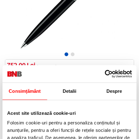
752,00 Lei
(pret cu TVA)
Stoc furnizor
752 puncte de fidelitate
Consimțământ
Detalii
Despre
Bucati:
Cod produs:
948331
Acest site utilizează cookie-uri
Folosim cookie-uri pentru a personaliza conținutul și
Livrare gratuita
anunțurile, pentru a oferi funcții de rețele sociale și pentru
Telefon:
a analiza traficul. De asemenea, le oferim partenerilor de