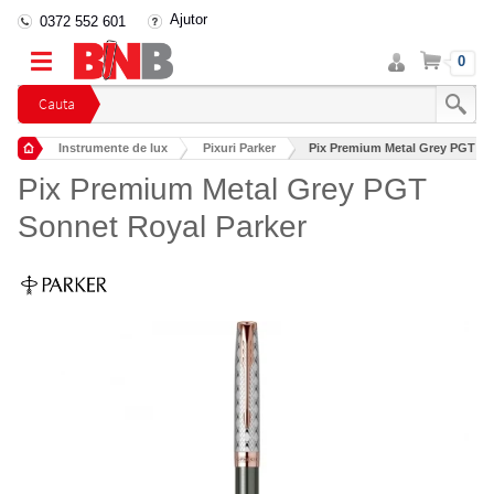
Ajutor
0372 552 601
Intra
Cos
0
in
cont
Cauta
Instrumente de lux
Pixuri Parker
Pix Premium Metal Grey PGT So
Pix Premium Metal Grey PGT
Sonnet Royal Parker