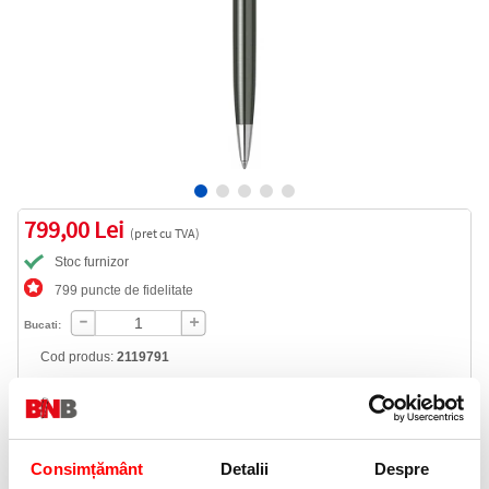
799,00 Lei
(pret cu TVA)
Stoc furnizor
799 puncte de fidelitate
Bucati:
Cod produs:
2119791
Livrare gratuita
Consimțământ
Detalii
Despre
Telefon: