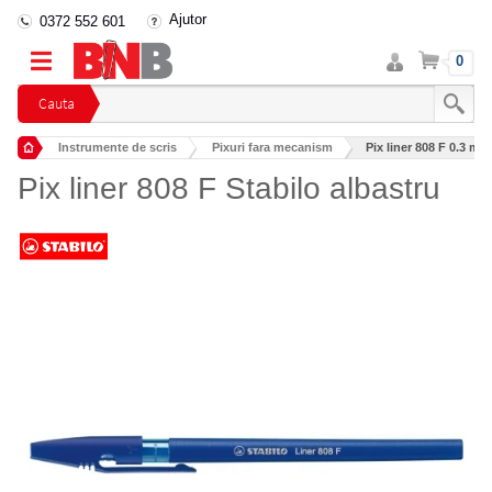
Ajutor
0372 552 601
Intra
Cos
0
in
cont
Cauta
Instrumente de scris
Pixuri fara mecanism
Pix liner 808 F 0.3 mm
Pix liner 808 F Stabilo albastru