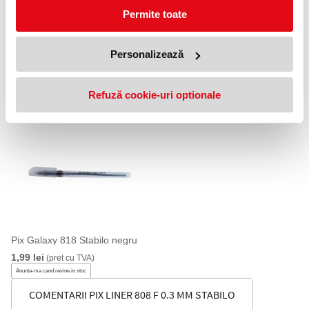
Permite toate
Personalizează
Pix Round Stic Bic albastru
Pix Fine Pilot negru
1,50 lei
3,99 lei
(pret cu TVA)
(pret cu TVA)
Refuză cookie-uri optionale
Anunta-ma cand revine in stoc
Pix Galaxy 818 Stabilo negru
1,99 lei
(pret cu TVA)
Anunta-ma cand revine in stoc
COMENTARII PIX LINER 808 F 0.3 MM STABILO