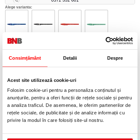
0372 552 601
Alege varianta:
Albastru
Negru
Rosu
Verde
Consimțământ
Detalii
Despre
Adauga in wishlist
Tip varf: subtire.
Grosime scriere: 0.3 mm.
Acest site utilizează cookie-uri
Pix Stabilo Liner de o calitate deosebita cu un confort deosebit la
Folosim cookie-uri pentru a personaliza conținutul și
scriere. Prevazut cu corp din plastic, semitransparent, capac,
mina cu posibilitate de schimbare.
anunțurile, pentru a oferi funcții de rețele sociale și pentru
a analiza traficul. De asemenea, le oferim partenerilor de
PRODUSE SIMILARE
rețele sociale, de publicitate și de analize informații cu
privire la modul în care folosiți site-ul nostru.