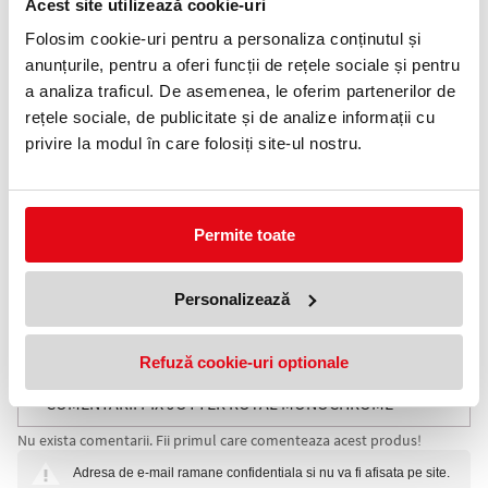
0372 552 601
Acest site utilizează cookie-uri
Folosim cookie-uri pentru a personaliza conținutul și
Adauga in wishlist
anunțurile, pentru a oferi funcții de rețele sociale și pentru
a analiza traficul. De asemenea, le oferim partenerilor de
Lansata in anul 2018, gama Jotter XL este o versiune mai mare a
rețele sociale, de publicitate și de analize informații cu
clasicului instrument de zi cu zi, Jotter.
Acelasi design iconic intr-o dimensiune mult mai potrivita celor
privire la modul în care folosiți site-ul nostru.
care prefera un instrument mai mare pentru confortul scrisului.
Dispune de aceleasi caracteristici emblematice, cum ar fi: forma
clasica, clipul-sageata si sunetul "click" inconfundabil. Lungimea,
diametrul si greutatea au crescut cu 7% fata de clasicul Jotter.
Permite toate
SPECIFICATII
Accesorii din otel inoxidabil placate cu crom. Clip din otel
inoxidabil placat cu crom.
Personalizează
Mecanism click (prin apasare)
Corp superior din otel inoxidabil sablat, placat cu crom.
Corp inferior din otel inoxidabil sablat, placat cu crom
Refuză cookie-uri optionale
Mina pix Parker (vezi consumabile)
COMENTARII PIX JOTTER ROYAL MONOCHROME
Nu exista comentarii. Fii primul care comenteaza acest produs!
STAINLESS STEEL CT PARKER
Adresa de e-mail ramane confidentiala si nu va fi afisata pe site.