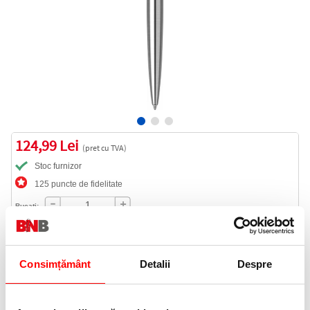
124,99 Lei
(pret cu TVA)
Stoc furnizor
125 puncte de fidelitate
Bucati:
Cod produs:
2122756
Consimțământ
Detalii
Despre
Informatii livrare
Telefon: