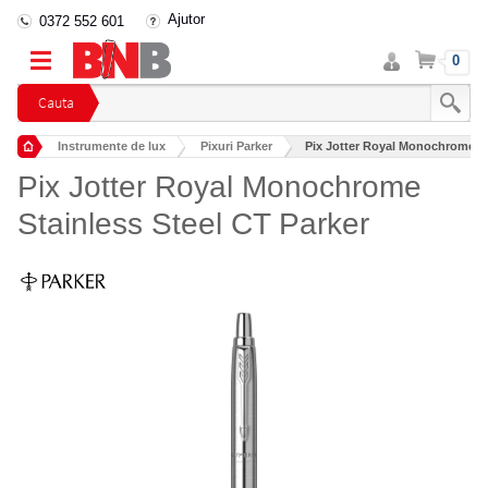
Ajutor
0372 552 601
Intra
Cos
0
in
cont
Cauta
Instrumente de lux
Pixuri Parker
Pix Jotter Royal Monochrome St
Pix Jotter Royal Monochrome
Stainless Steel CT Parker