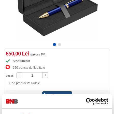
650,00 Lei
(pret cu TVA)
Stoc furnizor
650 puncte de fidelitate
Bucati:
Cod produs:
2182012
Livrare gratuita
Telefon: