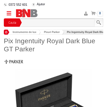
Ajutor
0372 552 601
Intra
Cos
0
in
cont
Cauta
Instrumente de lux
Pixuri Parker
Pix Ingentuity Royal Dark Blue 
Pix Ingentuity Royal Dark Blue
GT Parker