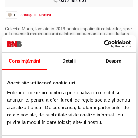
0372 552 601
Adauga in wishlist
Colectia Moon, lansata in 2019 pentru impatimitii calatoriilor, spre
a le reaminti magia oricarei calatorii, pe pamant, pe ape, la luna
sau la stele, cu fapta sau cu gandul. Colectie lansata pentru a ne
bucura ochii si a ne ajuta sa ne impartasim gandurile, emotiile,
bucuria si descoperirile.
Specificatii:
Consimțământ
Detalii
Despre
Accesorii: Accesorii din alama placate cu crom. Clip din otel
inoxidabil placat cu crom
Mecanism: Mecanism click (prin apasare)
Capac: Corp din alama cizelat cu model lava
Acest site utilizează cookie-uri
Corp: Grip din plastic ABS lacuit cu multiple straturi de lac negru
lucios
Folosim cookie-uri pentru a personaliza conținutul și
Mina: Mina pix Parker
anunțurile, pentru a oferi funcții de rețele sociale și pentru
Garantie:
a analiza traficul. De asemenea, le oferim partenerilor de
Instrumentele de scris Parker sunt garantate timp de doi ani de la
rețele sociale, de publicitate și de analize informații cu
data cumpararii. Garantia se refera strict la defecte de fabricatie.
privire la modul în care folosiți site-ul nostru.
In acest caz instrumentul de scris este schimbat sau reparat. In
cazul deteriorarii de catre proprietar, garantia nu mai este
valabila, iar piesele deteriorate se vor inlocui contracost