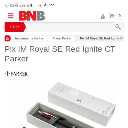
Ajutor
0372 552 601
Intra
Cos
0
in
cont
Cauta
Instrumente de lux
Pixuri Parker
Pix IM Royal SE Red Ignite CT P
Pix IM Royal SE Red Ignite CT
Parker