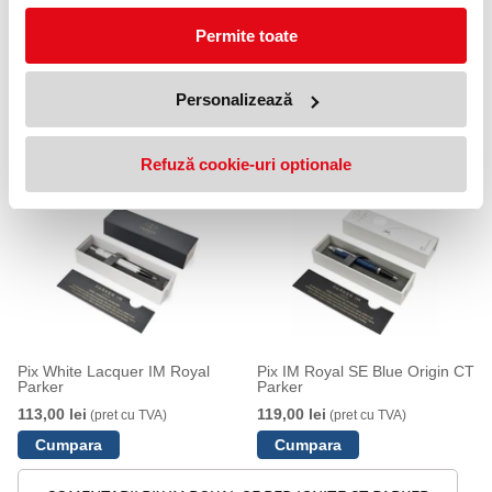
Continut:
Permite toate
- Instrument de scris
- Mina pix Parker montata
- Cutie ambalaj originala
Personalizează
- Garantie internationala si instructiuni de folosire
PRODUSE SIMILARE
Refuză cookie-uri optionale
Pix White Lacquer IM Royal
Pix IM Royal SE Blue Origin CT
Parker
Parker
113,00 lei
119,00 lei
(pret cu TVA)
(pret cu TVA)