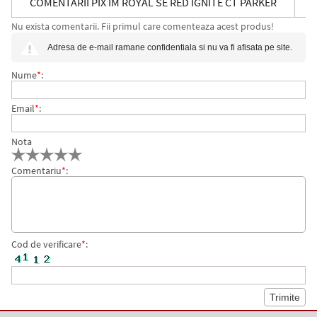
COMENTARII PIX IM ROYAL SE RED IGNITE CT PARKER
Nu exista comentarii. Fii primul care comenteaza acest produs!
Adresa de e-mail ramane confidentiala si nu va fi afisata pe site.
Nume
*
:
Email
*
:
Nota
Comentariu
*
:
Cod de verificare
*
: