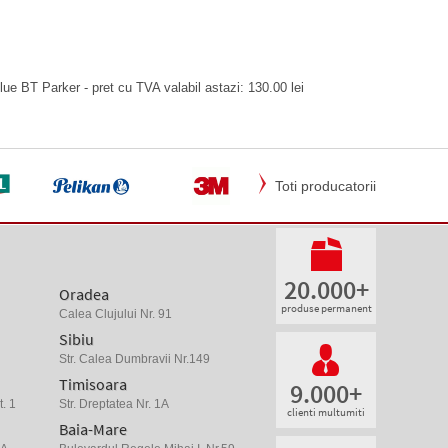
ue BT Parker - pret cu TVA valabil astazi: 130.00 lei
Toti producatorii
20.000+
Oradea
produse permanent
Calea Clujului Nr. 91
Sibiu
Str. Calea Dumbravii Nr.149
Timisoara
9.000+
. 1
Str. Dreptatea Nr. 1A
clienti multumiti
Baia-Mare