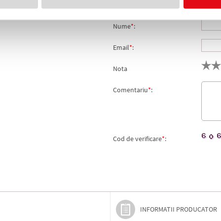
Adresa de e-mail ramane con
Nume
*
:
Email
*
:
Nota
Comentariu
*
:
Cod de verificare
*
:
INFORMATII PRODUCATOR