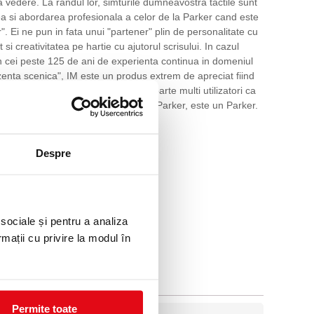
a vedere. La randul lor, simturile dumneavostra tactile sunt
atea si abordarea profesionala a celor de la Parker cand este
". Ei ne pun in fata unui "partener" plin de personalitate cu
i creativitatea pe hartie cu ajutorul scrisului. In cazul
 in cei peste 125 de ani de experienta continua in domeniul
prezenta scenica", IM este un produs extrem de apreciat fiind
 fiind declarat pe buna dreptate de foarte multi utilizatori ca
te o farama autentica a mostenirii Parker, este un Parker.
 noi.
Despre
ack trim.
 sociale și pentru a analiza
rmații cu privire la modul în
Permite toate