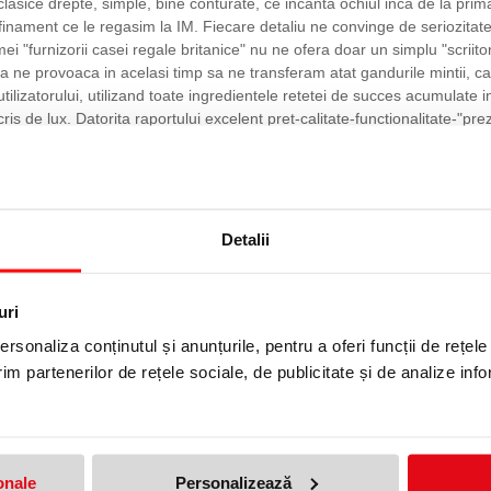
clasice drepte, simple, bine conturate, ce incanta ochiul inca de la prim
si rafinament ce le regasim la IM. Fiecare detaliu ne convinge de seriozit
 "furnizorii casei regale britanice" nu ne ofera doar un simplu "scriitor
a ne provoaca in acelasi timp sa ne transferam atat gandurile mintii, cat s
tilizatorului, utilizand toate ingredientele retetei de succes acumulate
scris de lux. Datorita raportului excelent pret-calitate-functionalitate-"
ial de generatia tanara, IM se afla in topul vanzarilor si al preferintelor,
m merge mai departe si am afirma ca IM este mai mult decat un cadou, es
inta gama clasica refrisata cu elemente decorative, finasaje si ambalaje
Detalii
e prin tehnologie PVD cu aliaj blue metal. Clip din otel placat cu aliaj bl
uri
rsonaliza conținutul și anunțurile, pentru a oferi funcții de rețele
gru mat.
im partenerilor de rețele sociale, de publicitate și de analize info
 BLUE BT PARKER
onale
Personalizează
produs!