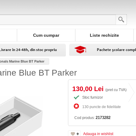
Cum cumpar
Liste rechizite
Livrare în 24-48h, din stoc propriu
Pachete școlare comp
ionals Marine Blue BT Parker
arine Blue BT Parker
130,00 Lei
(pret cu TVA)
Stoc furnizor
130 puncte de fidelitate
2173282
Cod produs:
Adauga in wishlist