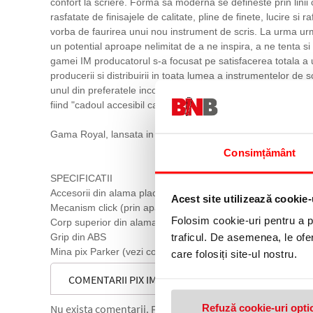
confort la scriere. Forma sa moderna se defineste prin linii 
rasfatate de finisajele de calitate, pline de finete, lucire 
vorba de faurirea unui nou instrument de scris. La urma urmei
un potential aproape nelimitat de a ne inspira, a ne tenta si 
gamei IM producatorul s-a focusat pe satisfacerea totala a u
producerii si distribuirii in toata lumea a instrumentelor de 
unul din preferatele incontestabile ale pietii. Indragit in spec
fiind "cadoul accesibil care conteaza". Fara rezerve noi a
Gama Royal, lansata in anul 2016 pe piata britanica, reprez
Consimțământ
SPECIFICATII
Accesorii din alama placate cu aliaj black trim si inele placat
Acest site utilizează cookie-
Mecanism click (prin apasare)
Folosim cookie-uri pentru a pe
Corp superior din alama lacuit cu multiple straturi de lac ne
traficul. De asemenea, le ofer
Grip din ABS
Mina pix Parker (vezi consumabile)
care folosiți site-ul nostru.
COMENTARII PIX IM ROYAL PROFESSIONALS MARINE
Refuză cookie-uri opti
Nu exista comentarii. Fii primul care comenteaza acest 