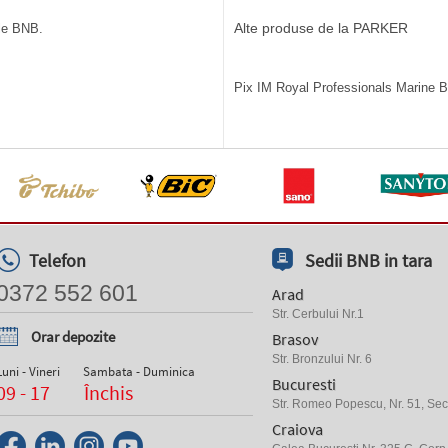
Alte produse de la PARKER
ile BNB.
Pix IM Royal Professionals Marine Bl
Telefon
Sedii BNB in tara
0372 552 601
Arad
Str. Cerbului Nr.1
Orar depozite
Brasov
Str. Bronzului Nr. 6
Luni - Vineri
Sambata - Duminica
Bucuresti
09 - 17
Închis
Str. Romeo Popescu, Nr. 51, Sect
Craiova