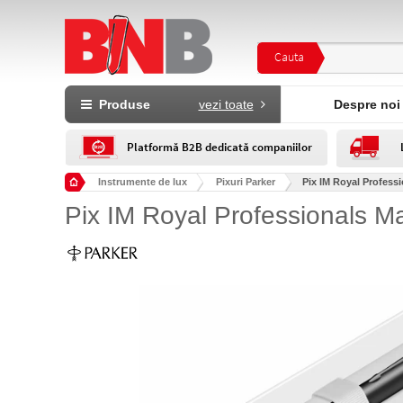
Cauta
Produse
vezi toate
Despre noi
Platformă B2B dedicată companiilor
Instrumente de lux
Pixuri Parker
Pix IM Royal Profess
Pix IM Royal Professionals M