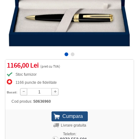
1166,00 Lei
(pret cu TVA)
Stoc furnizor
1166 puncte de fidelitate
Bucati:
Cod produs:
S0636960
Livrare gratuita
Telefon: