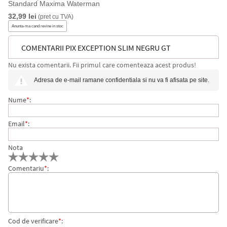
Standard Maxima Waterman
32,99 lei
(pret cu TVA)
Anunta-ma cand revine in stoc
COMENTARII PIX EXCEPTION SLIM NEGRU GT
Nu exista comentarii. Fii primul care comenteaza acest produs!
WATERMAN
Adresa de e-mail ramane confidentiala si nu va fi afisata pe site.
Nume
*
:
Email
*
:
Nota
Comentariu
*
:
Cod de verificare
*
: