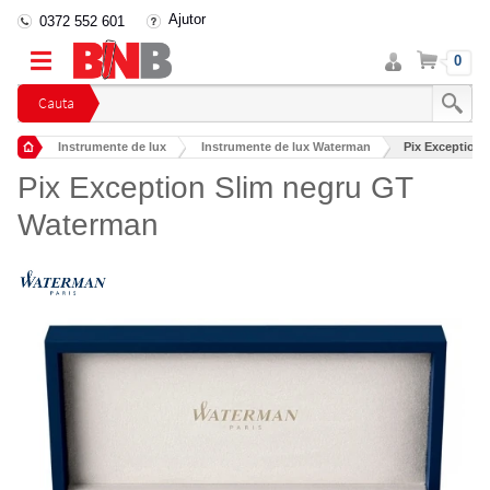
Ajutor
0372 552 601
Intra
Cos
0
in
cont
Cauta
Instrumente de lux
Instrumente de lux Waterman
Pix Exception
Pix Exception Slim negru GT
Waterman