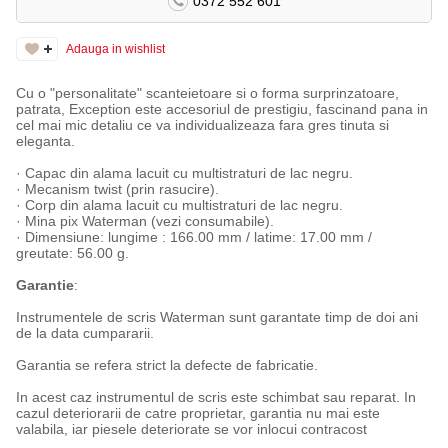
0372 552 601
Adauga in wishlist
Cu o "personalitate" scanteietoare si o forma surprinzatoare,
patrata, Exception este accesoriul de prestigiu, fascinand pana in
cel mai mic detaliu ce va individualizeaza fara gres tinuta si
eleganta.
· Capac din alama lacuit cu multistraturi de lac negru.
· Mecanism twist (prin rasucire).
· Corp din alama lacuit cu multistraturi de lac negru.
· Mina pix Waterman (vezi consumabile).
· Dimensiune: lungime : 166.00 mm / latime: 17.00 mm /
greutate: 56.00 g.
Garantie
:
Instrumentele de scris Waterman sunt garantate timp de doi ani
de la data cumpararii.
Garantia se refera strict la defecte de fabricatie.
In acest caz instrumentul de scris este schimbat sau reparat. In
cazul deteriorarii de catre proprietar, garantia nu mai este
valabila, iar piesele deteriorate se vor inlocui contracost