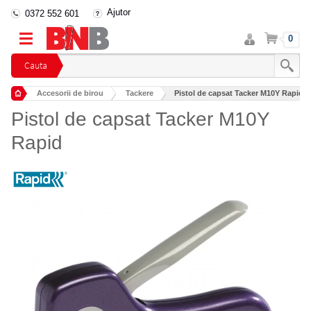
Ajutor
0372 552 601
Intra
Cos
0
in
cont
Cauta
Accesorii de birou
Tackere
Pistol de capsat Tacker M10Y Rapid
Pistol de capsat Tacker M10Y
Rapid