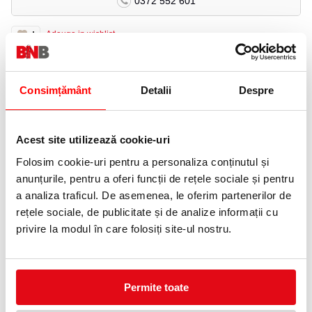
0372 552 601
Adauga in wishlist
Tip capse: 13/4-8.
Pistol de capsat M10Y ce este ideal pentru muncile usoare.
Consimțământ
Detalii
Despre
Prevazut cu grip pentru confort. Pachetul include un set de
capse.
Acest site utilizează cookie-uri
ACCESORII
Folosim cookie-uri pentru a personaliza conținutul și
anunțurile, pentru a oferi funcții de rețele sociale și pentru
a analiza traficul. De asemenea, le oferim partenerilor de
rețele sociale, de publicitate și de analize informații cu
privire la modul în care folosiți site-ul nostru.
Capse pentru tackere 13/4 5000
Capse pentru tackere 13/6
Permite toate
bucati/cutie Rapid
5000 bucati/cutie Rapid
83,35 lei
90,65 lei
(pret cu TVA)
(pret cu TVA)