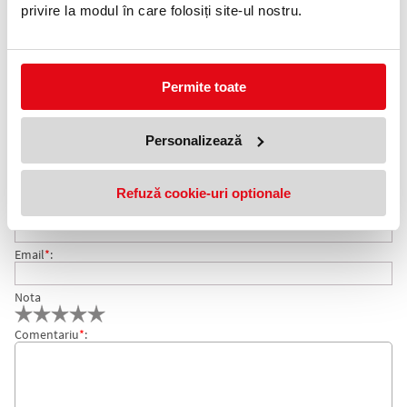
0372 552 601
privire la modul în care folosiți site-ul nostru.
Adauga in wishlist
Perie pentru frecat dusumeaua, montura plastic.
Permite toate
COMENTARII PERIE PENTRU FRECAT DUSUMEAUA
Personalizează
Nu exista comentarii. Fii primul care comenteaza acest produs!
MONTURA PLASTIC
Adresa de e-mail ramane confidentiala si nu va fi afisata pe site.
Refuză cookie-uri optionale
Nume
*
:
Email
*
:
Nota
Comentariu
*
: