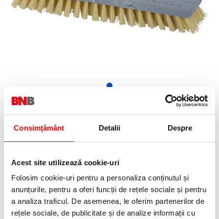
9,99 Lei
(pret cu TVA)
In stoc
Consimțământ
Detalii
Despre
10 puncte de fidelitate
Bucati:
Cod produs:
1135
Acest site utilizează cookie-uri
Folosim cookie-uri pentru a personaliza conținutul și
anunțurile, pentru a oferi funcții de rețele sociale și pentru
Informatii livrare
a analiza traficul. De asemenea, le oferim partenerilor de
Telefon:
rețele sociale, de publicitate și de analize informații cu