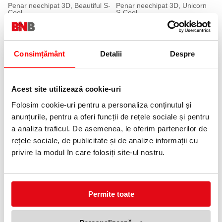
Penar neechipat 3D, Beautiful S-
Penar neechipat 3D, Unicorn
Cool
S-Cool
40,45 lei
40,45 lei
(pret cu TVA)
(pret cu TVA)
44,95 lei
44,95 lei
(pret cu TVA)
(pret cu TVA)
Consimțământ
Detalii
Despre
10 %
10 %
Acest site utilizează cookie-uri
Folosim cookie-uri pentru a personaliza conținutul și
anunțurile, pentru a oferi funcții de rețele sociale și pentru
a analiza traficul. De asemenea, le oferim partenerilor de
rețele sociale, de publicitate și de analize informații cu
Penar neechipat 3D, Roar S-
Penar neechipat 3D, Play On
Cool
S-Cool
privire la modul în care folosiți site-ul nostru.
27,00 lei
27,00 lei
(pret cu TVA)
(pret cu TVA)
29,99 lei
29,99 lei
(pret cu TVA)
(pret cu TVA)
Permite toate
10 %
10 %