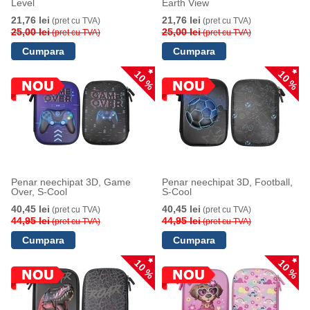
Level
Earth View
21,76 lei
21,76 lei
(pret cu TVA)
(pret cu TVA)
25,00 lei
25,00 lei
(pret cu TVA)
(pret cu TVA)
10 %
10 %
Penar neechipat 3D, Game
Penar neechipat 3D, Football,
Over, S-Cool
S-Cool
40,45 lei
40,45 lei
(pret cu TVA)
(pret cu TVA)
44,95 lei
44,95 lei
(pret cu TVA)
(pret cu TVA)
10 %
10 %