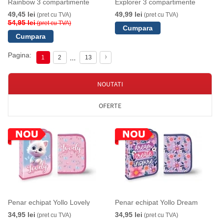
Rainbow 3 compartimente
Explorer 3 compartimente
49,45 lei
49,99 lei
(pret cu TVA)
(pret cu TVA)
54,95 lei
(pret cu TVA)
Pagina:
...
1
2
13
NOUTATI
OFERTE
Penar echipat Yollo Lovely
Penar echipat Yollo Dream
34,95 lei
34,95 lei
(pret cu TVA)
(pret cu TVA)