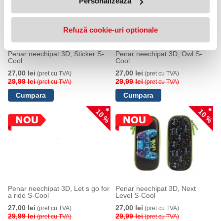
Personalizează
Refuză cookie-uri optionale
Penar neechipat 3D, Sticker S-
Penar neechipat 3D, Owl S-
Cool
Cool
27,00 lei
27,00 lei
(pret cu TVA)
(pret cu TVA)
29,99 lei
29,99 lei
(pret cu TVA)
(pret cu TVA)
10 %
10 %
Penar neechipat 3D, Let s go for
Penar neechipat 3D, Next
a ride S-Cool
Level S-Cool
27,00 lei
27,00 lei
(pret cu TVA)
(pret cu TVA)
29,99 lei
29,99 lei
(pret cu TVA)
(pret cu TVA)