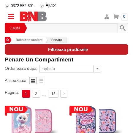
Ajutor
0372 552 601
Intra
Cos
0
in
cont
Cauta
Rechizite scolare
Penare
Filtreaza produsele
Penare Un Compartiment
Ordoneaza dupa:
Afiseaza ca:
Pagina:
...
1
2
13