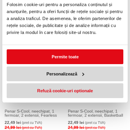
Specificatii
Folosim cookie-uri pentru a personaliza conținutul și
Echipare
Neechipate
anunțurile, pentru a oferi funcții de rețele sociale și pentru
Compartimente
1 compartiment
a analiza traficul. De asemenea, le oferim partenerilor de
Tip
Rigid cu clapa
rețele sociale, de publicitate și de analize informații cu
Gen
Fete
privire la modul în care folosiți site-ul nostru.
Clasa
Primar
PRODUSE SIMILARE
Permite toate
10 %
10 %
Personalizează
Refuză cookie-uri optionale
Penar S-Cool, neechipat, 1
Penar S-Cool, neechipat, 1
fermoar, 2 extensii, Fearless
fermoar, 2 extensii, Basketball
22,49 lei
22,49 lei
(pret cu TVA)
(pret cu TVA)
24,99 lei
24,99 lei
(pret cu TVA)
(pret cu TVA)