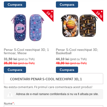
10 %
10 %
Penar S-Cool neechipat 3D, 1
Penar S-Cool neechipat 3D,
fermoar, Meow
Basketball
31,50 lei
44,10 lei
(pret cu TVA)
(pret cu TVA)
35,00 lei
49,00 lei
(pret cu TVA)
(pret cu TVA)
COMENTARII PENAR S-COOL NEECHIPAT 3D, 1
Nu exista comentarii. Fii primul care comenteaza acest produs!
FERMOAR, PINK HEART
Adresa de e-mail ramane confidentiala si nu va fi afisata pe site.
Nume
*
: