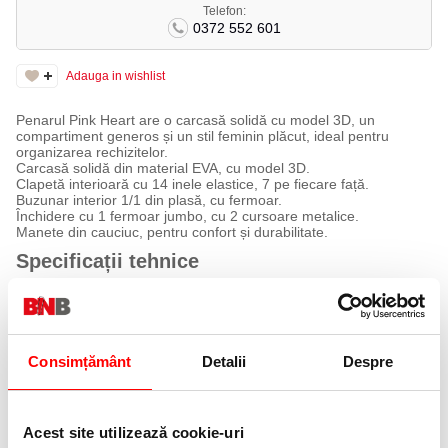
Telefon:
0372 552 601
Adauga in wishlist
Penarul Pink Heart are o carcasă solidă cu model 3D, un
compartiment generos și un stil feminin plăcut, ideal pentru
organizarea rechizitelor.
Carcasă solidă din material EVA, cu model 3D.
Clapetă interioară cu 14 inele elastice, 7 pe fiecare față.
Buzunar interior 1/1 din plasă, cu fermoar.
Închidere cu 1 fermoar jumbo, cu 2 cursoare metalice.
Manete din cauciuc, pentru confort și durabilitate.
Specificații tehnice
Gen:
Fete
Vârstă recomandată:
6-10 ani
Clasă:
Primar
Echipat:
Nu
Compartimente:
1
Consimțământ
Detalii
Despre
Dimensiuni:
22×11×5 cm
Greutate:
0,130 kg
Material:
Poliester
Culori:
Albastru, Albastru deschis
O inimă roz, în relief, pe fiecare zi de școală.
Acest site utilizează cookie-uri