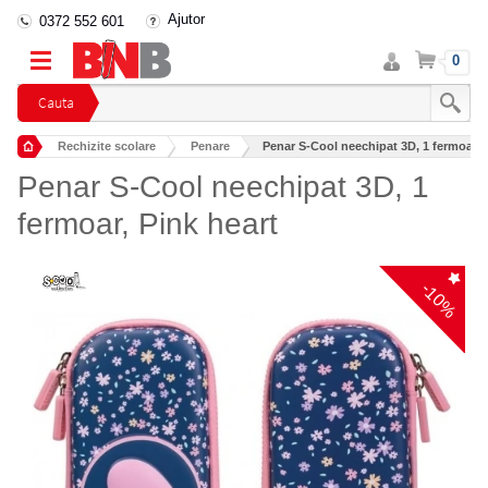
Ajutor
0372 552 601
Intra
Cos
0
in
cont
Cauta
Rechizite scolare
Penare
Penar S-Cool neechipat 3D, 1 fermoar, P
Penar S-Cool neechipat 3D, 1
fermoar, Pink heart
-10%