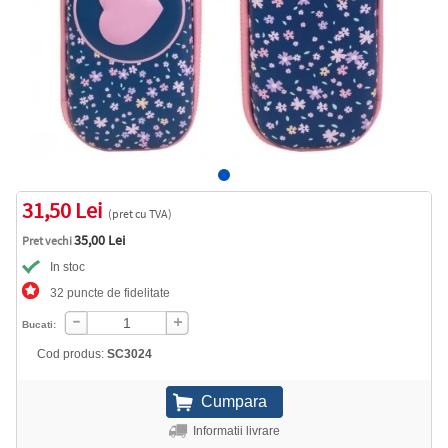
31,50 Lei
(pret cu TVA)
35,00 Lei
Pret vechi
In stoc
32 puncte de fidelitate
Bucati:
Cod produs:
SC3024
Informatii livrare