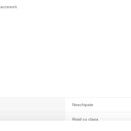
 accesorii.
Neechipate
Rigid cu clapa