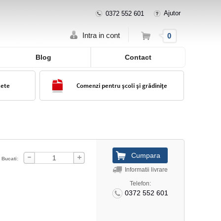
Ajutor
0372 552 601
Cos
Intra in cont
0
Blog
Contact
lete
Comenzi pentru școli și grădinițe
Bucati:
Informatii livrare
Telefon:
0372 552 601