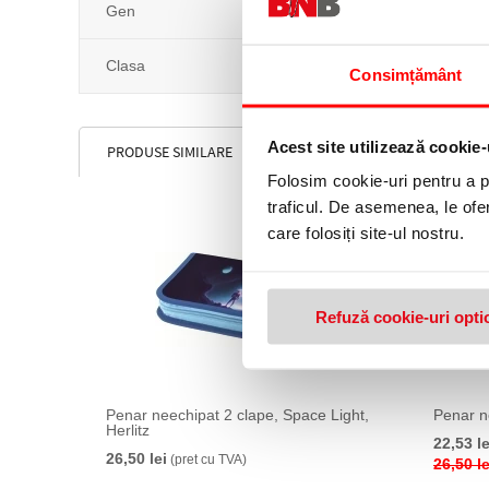
Gen
Clasa
Consimțământ
Acest site utilizează cookie-
PRODUSE SIMILARE
Folosim cookie-uri pentru a pe
traficul. De asemenea, le ofer
care folosiți site-ul nostru.
Refuză cookie-uri opti
Penar neechipat 2 clape, Space Light,
Penar ne
Herlitz
22,53 le
26,50 lei
(pret cu TVA)
26,50 le