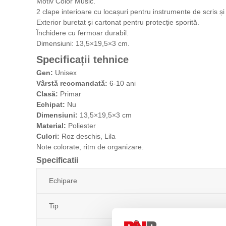
Motiv Color Music.
2 clape interioare cu locașuri pentru instrumente de scris și
Exterior buretat și cartonat pentru protecție sporită.
Închidere cu fermoar durabil.
Dimensiuni: 13,5×19,5×3 cm.
Specificații tehnice
Gen:
Unisex
Vârstă recomandată:
6-10 ani
Clasă:
Primar
Echipat:
Nu
Dimensiuni:
13,5×19,5×3 cm
Material:
Poliester
Culori:
Roz deschis, Lila
Note colorate, ritm de organizare.
Specificatii
Echipare
Tip