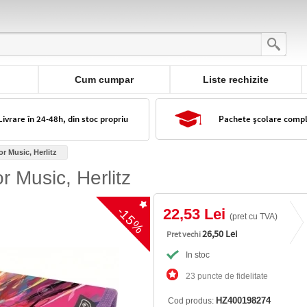
Cum cumpar
Liste rechizite
Livrare în 24-48h, din stoc propriu
Pachete școlare comp
r Music, Herlitz
r Music, Herlitz
-15%
22,53 Lei
(pret cu TVA)
26,50 Lei
Pret vechi
In stoc
23 puncte de fidelitate
HZ400198274
Cod produs: