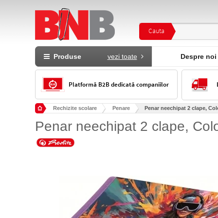
Cauta
Produse
vezi toate
Despre noi
Platformă B2B dedicată companiilor
Rechizite scolare
Penare
Penar neechipat 2 clape, Colo
Penar neechipat 2 clape, Colo