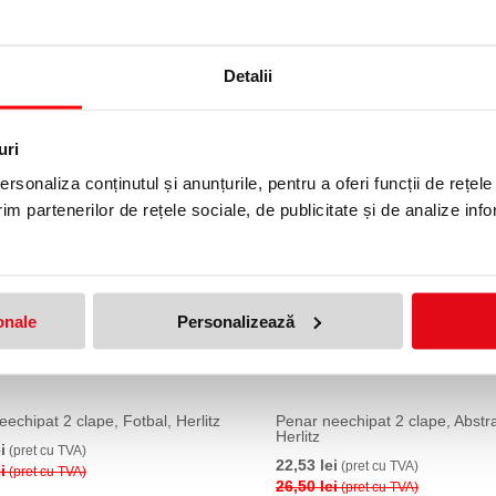
Unisex
Primar
Detalii
uri
rsonaliza conținutul și anunțurile, pentru a oferi funcții de rețele
15 %
im partenerilor de rețele sociale, de publicitate și de analize info
onale
Personalizează
echipat 2 clape, Fotbal, Herlitz
Penar neechipat 2 clape, Abstra
Herlitz
i
(pret cu TVA)
22,53 lei
(pret cu TVA)
i
(pret cu TVA)
26,50 lei
(pret cu TVA)