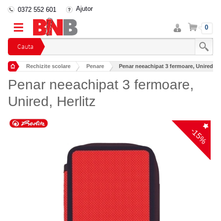
Ajutor
0372 552 601
Intra
Cos
0
in
cont
Cauta
Rechizite scolare
Penare
Penar neeachipat 3 fermoare, Unired, He
Penar neeachipat 3 fermoare,
Unired, Herlitz
-15%