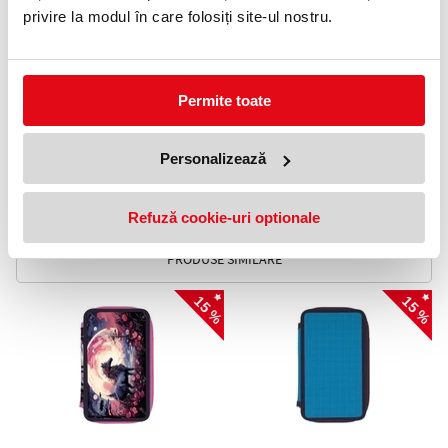
Dimensiuni:
20×6×13 cm
privire la modul în care folosiți site-ul nostru.
Material:
Poliester
Culori:
Roșu
Roșu clasic, ordine în trei compartimente.
Specificatii
Permite toate
Echipare
Neechipate
Compartimente
3 compartimente
Tip
Rigid cu clapa
Personalizează
Gen
Unisex
Clasa
Primar
Refuză cookie-uri optionale
PRODUSE SIMILARE
15 %
15 %