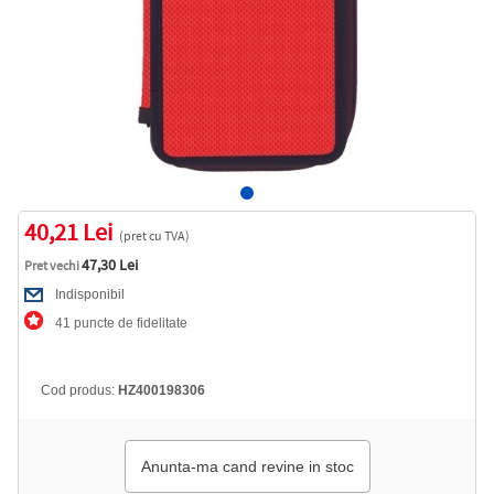
40,21 Lei
(pret cu TVA)
47,30 Lei
Pret vechi
Indisponibil
41 puncte de fidelitate
Cod produs:
HZ400198306
Anunta-ma cand revine in stoc