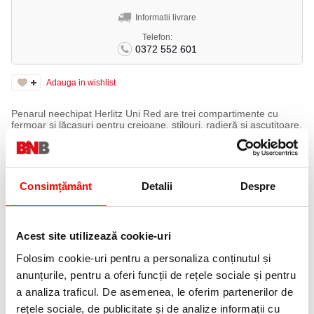
Informatii livrare
Telefon:
0372 552 601
Adauga in wishlist
Penarul neechipat Herlitz Uni Red are trei compartimente cu
fermoar și lăcașuri pentru creioane, stilouri, radieră și ascuțitoare.
Buzunarul transparent interior e gândit pentru orar sau notițe.
Trei compartimente cu fermoar
— organizare pe categorii de
instrumente.
Lăcașuri pentru creioane, stilouri, radieră și ascuțitoare
—
fiecare la locul lui.
Consimțământ
Detalii
Despre
Buzunar transparent interior
— ideal pentru orar sau notițe.
Poliester durabil
— rezistent la utilizarea zilnică.
Motiv Uni Red, roșu uniform
— simplu și versatil.
Format 20×13×6 cm
— compact și practic.
Acest site utilizează cookie-uri
Specificații tehnice
Folosim cookie-uri pentru a personaliza conținutul și
Gen:
Unisex
Vârstă recomandată:
6-10 ani
anunțurile, pentru a oferi funcții de rețele sociale și pentru
Clasă:
Primar
a analiza traficul. De asemenea, le oferim partenerilor de
Echipat:
Nu
Compartimente:
3
rețele sociale, de publicitate și de analize informații cu