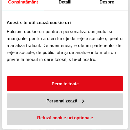
Consimțământ
Detalii
Despre
XIX, cerneala 4001 a fost un prieten de nadejde pentru generatii
intregi de scriitori. Astfel, cerneala 4001 duce mai departe
renumele brandului Pelikan de peste 100 de ani, contribuind la
cultura scrisului de mana prin formula sa clasica definita de culori
luminoase, vibrante.
Acest site utilizează cookie-uri
Folosim cookie-uri pentru a personaliza conținutul și
Caracteristici:
anunțurile, pentru a oferi funcții de rețele sociale și pentru
Set 18 bucati
a analiza traficul. De asemenea, le oferim partenerilor de
Dimensiune mare – echivalenta cu lungimea unui convertor
Compatibile cu stilourile Twist si griffix
rețele sociale, de publicitate și de analize informații cu
Nu sunt compatibile cu stilourile my.pen Style
privire la modul în care folosiți site-ul nostru.
Corp realizat din plastic
Culoare cerneala: albastru royal
Cerneala corectabila cu carioca corectoare
Specificatii
Tip
Patroane
Permite toate
PRODUSE SIMILARE
Personalizează
10 %
Refuză cookie-uri optionale