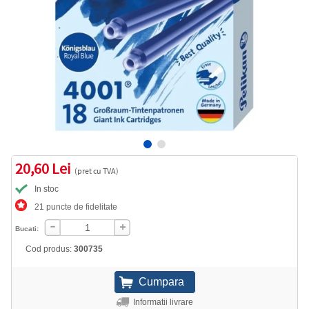
20,60 Lei
(pret cu TVA)
In stoc
21 puncte de fidelitate
Bucati:
Cod produs:
300735
Informatii livrare