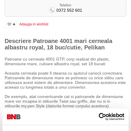
Telefon:
0372 552 601
Adauga in wishlist
Descriere Patroane 4001 mari cerneala
albastru royal, 18 buc/cutie, Pelikan
Patroane cu cerneala 4001 GTP, corp realizat din plastic,
dimensiune mare, culoare albastru royal, set 18 bucati
Aceasta cerneala poate fi stearsa cu ajutorul cariocii corectoare.
Patroanele de dimensiune mare se potrivesc cu orice stilou care
utilizeaza acest sistem de alimentare. Dimensiunea acestora este
aceeasi cu lungimea totala a unui convertor.
De exemplu, atat convertoarele cat si patroanele de dimensiune
mare vor incapea in stilourile Twist sau griffix, dar nu si in
stilourile my.pen Style (datorita formei corpului acestora).
Cernelurile 4001 de la Pelikan se numara printre primele produse
ce au adus brandului faima si renume la nivel mondial, fiind in
acelasi timp un produs constant al companiei, inca de la
infiintarea sa. Mentionata pentru prima oara ca brand in secolul