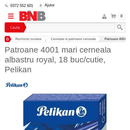
Ajutor
0372 552 601
Intra
Cos
0
in
cont
Cauta
Rechizite scolare
Cerneala si patroane cerneala
Patroane 4001 mar
Patroane 4001 mari cerneala
albastru royal, 18 buc/cutie,
Pelikan