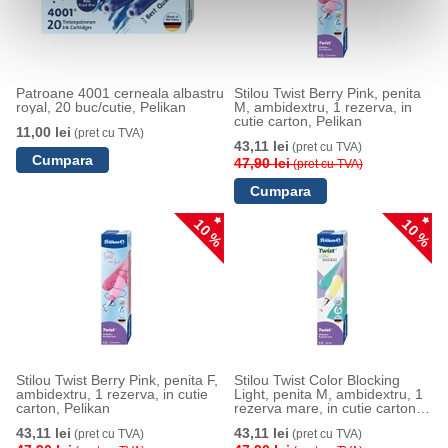
Patroane 4001 cerneala albastru
Stilou Twist Berry Pink, penita
royal, 20 buc/cutie, Pelikan
M, ambidextru, 1 rezerva, in
cutie carton, Pelikan
11,00 lei
(pret cu TVA)
43,11 lei
(pret cu TVA)
47,90 lei
(pret cu TVA)
10 %
10 %
Stilou Twist Berry Pink, penita F,
Stilou Twist Color Blocking
ambidextru, 1 rezerva, in cutie
Light, penita M, ambidextru, 1
carton, Pelikan
rezerva mare, in cutie carton,
Pelikan
43,11 lei
43,11 lei
(pret cu TVA)
(pret cu TVA)