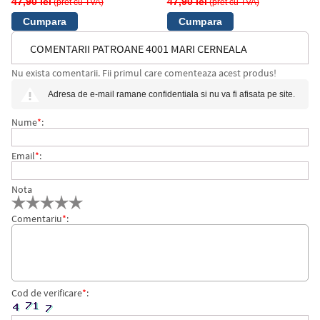
47,90 lei
47,90 lei
(pret cu TVA)
(pret cu TVA)
COMENTARII PATROANE 4001 MARI CERNEALA
Nu exista comentarii. Fii primul care comenteaza acest produs!
ALBASTRU ROYAL, 18 BUC/CUTIE, PELIKAN
Adresa de e-mail ramane confidentiala si nu va fi afisata pe site.
Nume
*
:
Email
*
:
Nota
Comentariu
*
:
Cod de verificare
*
: