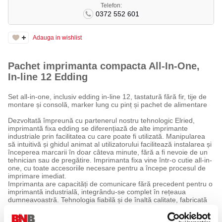
Telefon:
0372 552 601
Adauga in wishlist
Pachet imprimanta compacta All-In-One,
In-line 12 Edding
Set all-in-one, inclusiv edding in-line 12, tastatură fără fir, tije de
montare și consolă, marker lung cu pinț și pachet de alimentare
Dezvoltată împreună cu partenerul nostru tehnologic Elried,
imprimantă fixa edding se diferențiază de alte imprimante
industriale prin facilitatea cu care poate fi utilizată. Manipularea
să intuitivă și ghidul animat al utilizatorului facilitează instalarea și
începerea marcarii în doar câteva minute, fără a fi nevoie de un
tehnician sau de pregătire. Imprimanta fixa vine într-o cutie all-in-
one, cu toate accesoriile necesare pentru a începe procesul de
imprimare imediat.
Imprimanta are capacități de comunicare fără precedent pentru o
imprimantă industrială, integrându-se complet în rețeaua
dumneavoastră. Tehnologia fiabilă și de înaltă calitate, fabricată
în Germania, va garantează, de asemenea, un timp de
productivitate sporit. Cu gama noastră largă de cerneluri, puteți