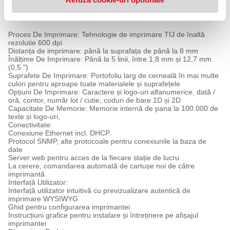
- Dezvoltată cu partenerul tehnologic german Elried
- Fabricată în Germania
Proces De Imprimare: Tehnologie de imprimare TIJ de înaltă
rezolutie 600 dpi
Distanța de imprimare: până la suprafața de până la 8 mm
Înălțime De Imprimare: Până la 5 linii, între 1,8 mm și 12,7 mm
(0,5 ")
Suprafete De Imprimare: Portofoliu larg de cerneală în mai multe
culori pentru aproape toate materialele și suprafețele
Opțiuni De Imprimare: Caractere și logo-uri alfanumerice, dată /
oră, contor, număr lot / cutie, coduri de bare 1D și 2D
Capacitate De Memorie: Memorie internă de pana la 100.000 de
texte și logo-uri,
Conectivitate:
Conexiune Ethernet incl. DHCP
Protocol SNMP, alte protocoale pentru conexiunile la baza de
date
Server web pentru acces de la fiecare stație de lucru
La cerere, comandarea automată de cartușe noi de către
imprimantă
Interfață Utilizator:
Interfață utilizator intuitivă cu previzualizare autentică de
imprimare WYSIWYG
Ghid pentru configurarea imprimantei
Instrucțiuni grafice pentru instalare și întreținere pe afișajul
imprimantei