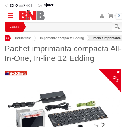
Ajutor
0372 552 601
Intra
Cos
0
in
cont
Cauta
Industriale
Imprimante compacte Edding
Pachet imprimanta comp
Pachet imprimanta compacta All-
In-One, In-line 12 Edding
-8%