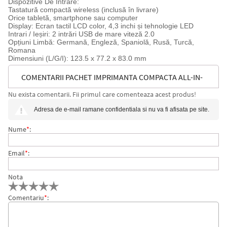
Dispozitive De Intrare:
Tastatură compactă wireless (inclusă în livrare)
Orice tabletă, smartphone sau computer
Display: Ecran tactil LCD color, 4,3 inchi și tehnologie LED
Intrari / Ieșiri: 2 intrări USB de mare viteză 2.0
Opțiuni Limbă: Germană, Engleză, Spaniolă, Rusă, Turcă,
Romana
Dimensiuni (L/G/I): 123.5 x 77.2 x 83.0 mm
COMENTARII PACHET IMPRIMANTA COMPACTA ALL-IN-
Nu exista comentarii. Fii primul care comenteaza acest produs!
ONE, IN-LINE 12 EDDING
Adresa de e-mail ramane confidentiala si nu va fi afisata pe site.
Nume
*
:
Email
*
:
Nota
Comentariu
*
: