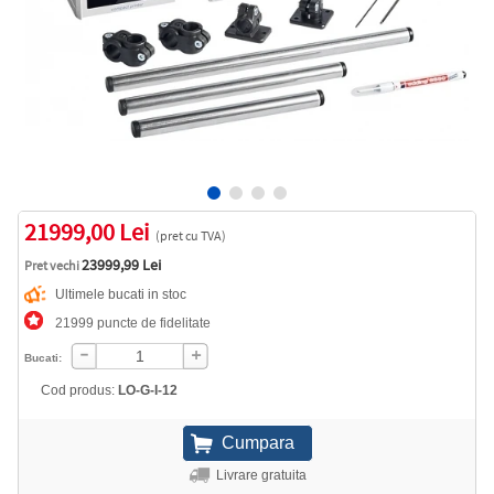
21999,00 Lei
(pret cu TVA)
23999,99 Lei
Pret vechi
Ultimele bucati in stoc
21999 puncte de fidelitate
Bucati:
Cod produs:
LO-G-I-12
Livrare gratuita