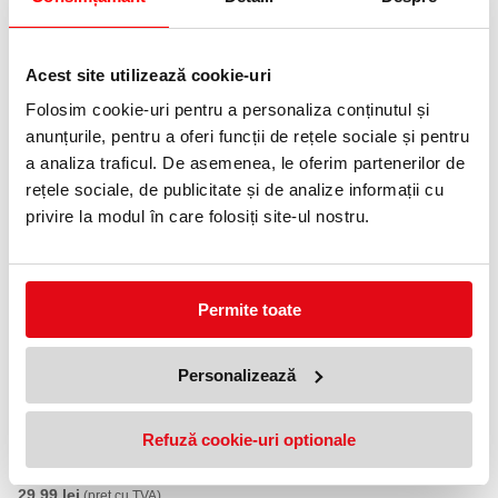
Odorizant si rezerva 20 ml
Mandarin & Sunshine Glade
Acest site utilizează cookie-uri
29,99 lei
(pret cu TVA)
Folosim cookie-uri pentru a personaliza conținutul și
Anunta-ma cand revine in stoc
anunțurile, pentru a oferi funcții de rețele sociale și pentru
a analiza traficul. De asemenea, le oferim partenerilor de
NOUTATI
rețele sociale, de publicitate și de analize informații cu
privire la modul în care folosiți site-ul nostru.
OFERTE
Permite toate
Personalizează
Refuză cookie-uri optionale
Odorizant si rezerva 20 ml
Mandarin & Sunshine Glade
29,99 lei
(pret cu TVA)