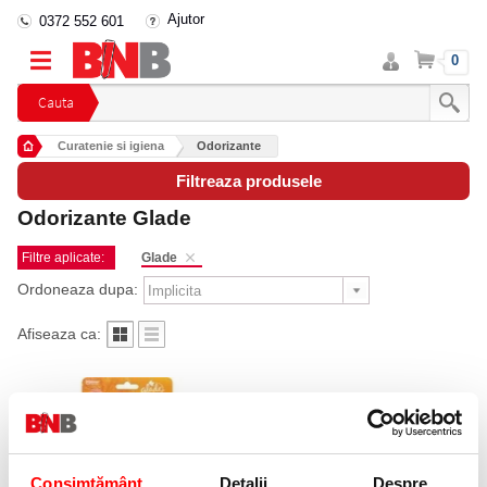
Ajutor
0372 552 601
Intra
Cos
0
in
cont
Cauta
Curatenie si igiena
Odorizante
Filtreaza produsele
Odorizante Glade
Filtre aplicate:
Glade
Ordoneaza dupa:
Afiseaza ca:
Consimțământ
Detalii
Despre