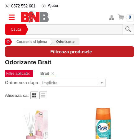
Ajutor
0372 552 601
Intra
Cos
0
in
cont
Cauta
Curatenie si igiena
Odorizante
Filtreaza produsele
Odorizante Brait
Filtre aplicate:
Brait
Ordoneaza dupa:
Afiseaza ca: