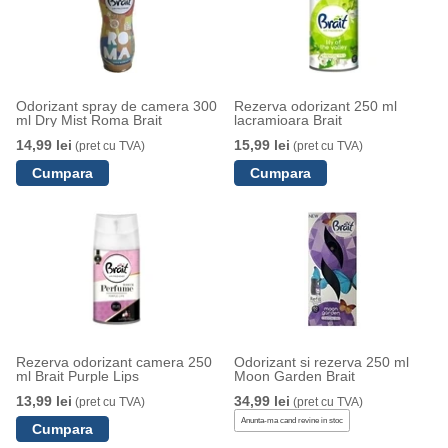
Odorizant spray de camera 300
Rezerva odorizant 250 ml
ml Dry Mist Roma Brait
lacramioara Brait
14,99 lei
15,99 lei
(pret cu TVA)
(pret cu TVA)
Rezerva odorizant camera 250
Odorizant si rezerva 250 ml
ml Brait Purple Lips
Moon Garden Brait
13,99 lei
34,99 lei
(pret cu TVA)
(pret cu TVA)
Anunta-ma cand revine in stoc