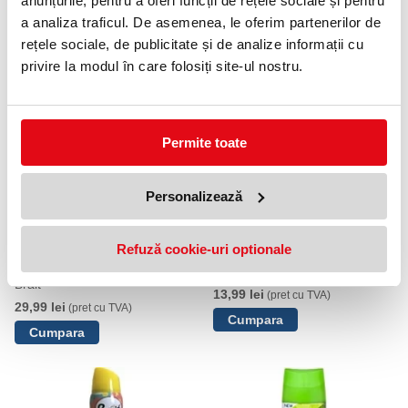
anunțurile, pentru a oferi funcții de rețele sociale și pentru
a analiza traficul. De asemenea, le oferim partenerilor de
NOUTATI
rețele sociale, de publicitate și de analize informații cu
privire la modul în care folosiți site-ul nostru.
OFERTE
Permite toate
Personalizează
Refuză cookie-uri optionale
Odorizant camera cu bete, ratan
Rezerva, exotic adventures,
premium, pastel rose, 100 ml,
250mL, Brait
Brait
13,99 lei
(pret cu TVA)
29,99 lei
(pret cu TVA)