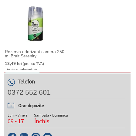
Rezerva odorizant camera 250
ml Brait Serenity
13,49 lei
(pret cu TVA)
Anunta-ma cand revine in stoc
Telefon
0372 552 601
Orar depozite
Luni - Vineri
Sambata - Duminica
09 - 17
Închis