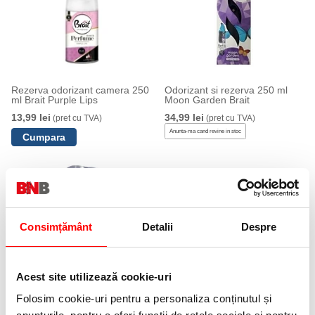
Rezerva odorizant camera 250
Odorizant si rezerva 250 ml
ml Brait Purple Lips
Moon Garden Brait
13,99 lei
34,99 lei
(pret cu TVA)
(pret cu TVA)
Anunta-ma cand revine in stoc
Consimțământ
Detalii
Despre
Rezerva odorizant camera 250
Acest site utilizează cookie-uri
ml Brait Serenity
13,49 lei
Folosim cookie-uri pentru a personaliza conținutul și
(pret cu TVA)
Anunta-ma cand revine in stoc