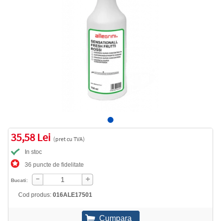
35,58 Lei
(pret cu TVA)
In stoc
36 puncte de fidelitate
Bucati:
Cod produs:
016ALE17501