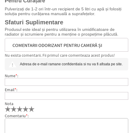
Pentru Curățare
Pulverizați de 1-2 ori într-un recipient de 5 litri cu apă și folosiți
soluția pentru curățarea manuală a suprafețelor.
Sfaturi Suplimentare
Produsul este ideal și pentru utilizarea în umidificatoare de
radiator și scrumiere pentru a menține o prospețime plăcută.
COMENTARII ODORIZANT PENTRU CAMERĂ ȘI
Nu exista comentarii. Fii primul care comenteaza acest produs!
SUPRAFEȚE,PROFESIONAL,ALLEGRINI SENSATIONALL
Adresa de e-mail ramane confidentiala si nu va fi afisata pe site.
FRESH FRUTTI ROSSI 750ML
Nume
*
:
Email
*
:
Nota
Comentariu
*
: