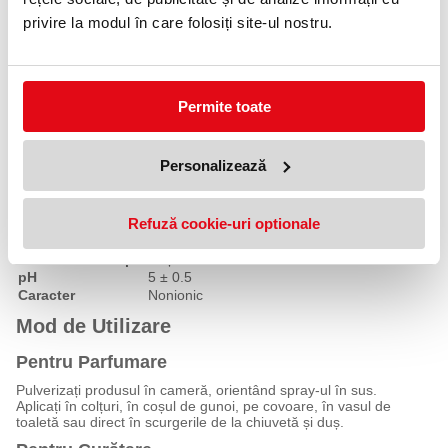
prospețime plăcută cu aroma sa de fructe roșii.
privire la modul în care folosiți site-ul nostru.
Acțiune de Curățare
Prin adăugarea a 1-2 pulverizări de SENSATIONALL FRESH
FRUTTI ROSSI într-un recipient de 5 litri cu apă, produsul poate
fi utilizat pentru curățarea manuală a podelelor, suprafețelor și
Permite toate
altor obiecte, lăsând în urmă o prospețime plăcută.
Specificații
Personalizează
Putere de spumare
Scăzută
Aspect
Lichid lăptos
Culoare
Alb opac
Parfum
Refuză cookie-uri optionale
Fructe roșii
Greutate specifică
1.01 ± 0.01 g/ml
Solubilitate în apă
Deșitabilă
pH
5 ± 0.5
Caracter
Nonionic
Mod de Utilizare
Pentru Parfumare
Pulverizați produsul în cameră, orientând spray-ul în sus.
Aplicați în colțuri, în coșul de gunoi, pe covoare, în vasul de
toaletă sau direct în scurgerile de la chiuvetă și duș.