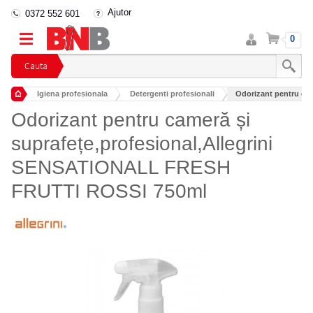
Ajutor
0372 552 601
Intra
Cos
0
in
cont
Cauta
Igiena profesionala
Detergenti profesionali
Odorizant pentru came
Detergenti industriali
Odorizant pentru cameră și
suprafețe,profesional,Allegrini
SENSATIONALL FRESH
FRUTTI ROSSI 750ml