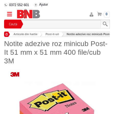
Ajutor
0372 552 601
Intra
Cos
0
in
cont
Cauta
Articole din hartie
Post-it-uri
Notite adezive roz minicub Post-It
Notite adezive roz minicub Post-
It 51 mm x 51 mm 400 file/cub
3M