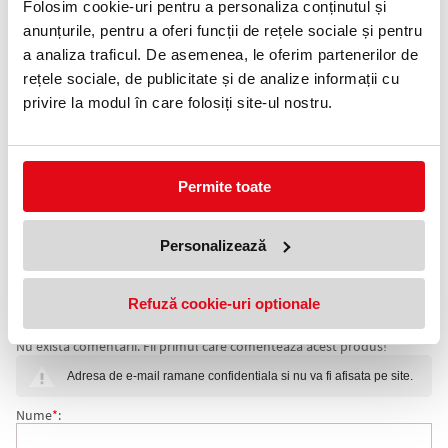
Folosim cookie-uri pentru a personaliza conținutul și
Telefon:
anunțurile, pentru a oferi funcții de rețele sociale și pentru
0372 552 601
a analiza traficul. De asemenea, le oferim partenerilor de
rețele sociale, de publicitate și de analize informații cu
Adauga in wishlist
privire la modul în care folosiți site-ul nostru.
Solutie ideala pentru:
· Ambalare: 400 file/cub
· Dimensiune: 51 mm x 51 mm
Permite toate
Solutie ideala pentru:
» Cresterea productivitatii
» Personalizarea ideilor tale
Personalizează
» Crearea proiectelor unice
» Conectarea cu ceilalti
Refuză cookie-uri optionale
COMENTARII NOTITE ADEZIVE ROZ MINICUB POST-IT
Nu exista comentarii. Fii primul care comenteaza acest produs!
51 MM X 51 MM 400 FILE/CUB 3M
Adresa de e-mail ramane confidentiala si nu va fi afisata pe site.
Nume
*
: