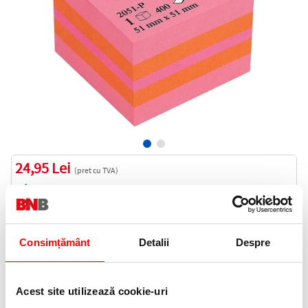
24,95 Lei
(pret cu TVA)
In stoc
25 puncte de fidelitate
Bucati:
Consimțământ
Detalii
Despre
Cod produs:
2051-P
Acest site utilizează cookie-uri
Informatii livrare