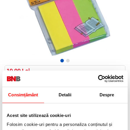
19,99 Lei
(pret cu TVA)
In stoc
20 puncte de fidelitate
Consimțământ
Detalii
Despre
Bucati:
Cod produs:
671/3
Acest site utilizează cookie-uri
Folosim cookie-uri pentru a personaliza conținutul și
Informatii livrare