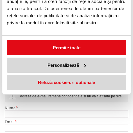
anunțurile, pentru a oferi funcții de rețele sociale și pentru
Telefon:
a analiza traficul. De asemenea, le oferim partenerilor de
0372 552 601
rețele sociale, de publicitate și de analize informații cu
privire la modul în care folosiți site-ul nostru.
Adauga in wishlist
Dimensiune: 25 mm x 76 mm.
Ambalare: 3 buc/set 100 file/culoare.
Culori neon: galben, roz si verde.
Permite toate
Post-it Page Markers, din hartie, in culori variate, neon, sunt
solutia ideala pentru marcarea temporara a paginilor si adnotarile
Personalizează
facute in carti, documente sau rapoarte.
COMENTARII NOTITE ADEZIVE PAGE MARKERS POST-
Refuză cookie-uri optionale
Nu exista comentarii. Fii primul care comenteaza acest produs!
IT® 3 BUC/SET 25 MM X 76 MM 100 FILE/BUC 3M
Adresa de e-mail ramane confidentiala si nu va fi afisata pe site.
Nume
*
:
Email
*
: