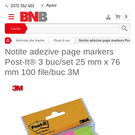
Ajutor
0372 552 601
Intra
Cos
0
in
cont
Cauta
Articole din hartie
Post-it-uri
Notite adezive page markers Post-I
Notite adezive page markers
Post-It® 3 buc/set 25 mm x 76
mm 100 file/buc 3M