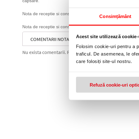
capsare.
Nota de receptie si constatare de diferente fara TVA (NIR) e
Consimțământ
Nota de receptie si constatare de diferente cu TVA (NIR) es
Acest site utilizează cookie-
COMENTARII NOTA DE INTRARE RECEPTIE SI CONSTA
Folosim cookie-uri pentru a pe
Nu exista comentarii. Fii primul care comenteaza acest 
traficul. De asemenea, le ofer
care folosiți site-ul nostru.
Refuză cookie-uri opti