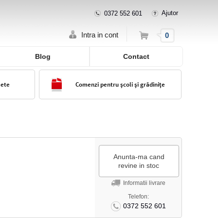
Ajutor
0372 552 601
Cos
Intra in cont
0
Blog
Contact
lete
Comenzi pentru școli și grădinițe
Anunta-ma cand
revine in stoc
Informatii livrare
Telefon:
0372 552 601