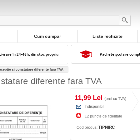
Cum cumpar
Liste rechizite
Livrare în 24-48h, din stoc propriu
Pachete școlare comp
eceptie si constatare diferente fara TVA
nstatare diferente fara TVA
11,99 Lei
(pret cu TVA)
Indisponibil
12 puncte de fidelitate
TIPNIRC
Cod produs: