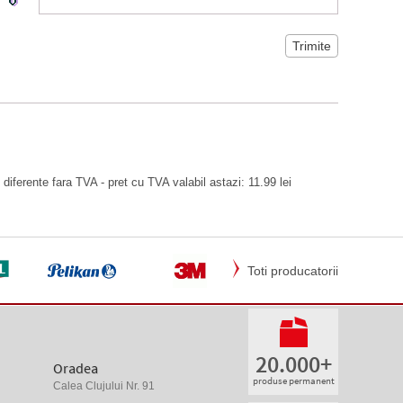
 diferente fara TVA - pret cu TVA valabil astazi: 11.99 lei
Toti producatorii
20.000+
Oradea
produse permanent
Calea Clujului Nr. 91