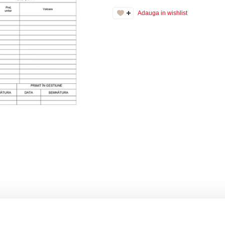
Adauga in wishlist
te disponibila in carnete A4 a cate 100 de file, tiparite pe hartie offset