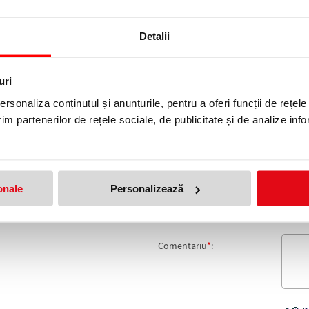
ste un document pt receptia bunurilor aprovizionate si document justifi
Detalii
te un formular tipizat comun, fara regim special.
uri
TARE DIFERENTE FARA TVA
rsonaliza conținutul și anunțurile, pentru a oferi funcții de rețele
produs!
im partenerilor de rețele sociale, de publicitate și de analize info
Adresa de e-mail ramane con
Nume
*
:
Email
*
:
onale
Personalizează
Nota
Comentariu
*
: