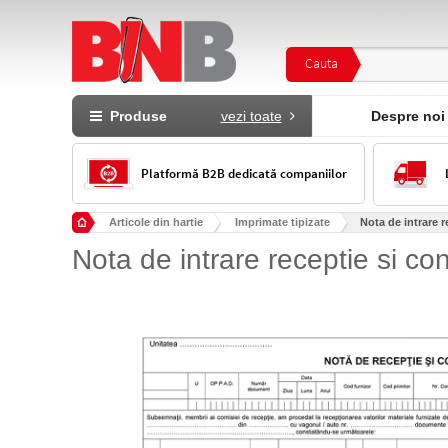
Cauta
Produse
vezi toate
Despre noi
Platformă B2B dedicată companiilor
Articole din hartie
Imprimate tipizate
Nota de intrare r
Nota de intrare receptie si co