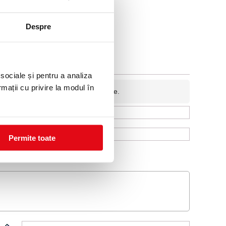
cativ pentru incarcarea in gestiune.
Despre
 sociale și pentru a analiza
rmații cu privire la modul în
fidentiala si nu va fi afisata pe site.
Permite toate