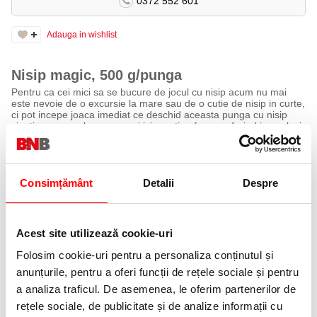
0372 552 601
Adauga in wishlist
Nisip magic, 500 g/punga
Pentru ca cei mici sa se bucure de jocul cu nisip acum nu mai
este nevoie de o excursie la mare sau de o cutie de nisip in curte,
ci pot incepe joaca imediat ce deschid aceasta punga cu nisip
cinetic ce se muleaza usor si isi mentine forma, oferind in acelasi
timp o experienta senzoriala deosebita.
Caracteristici:
Nisipul este compus din 98% granule de nisip ultrafin si 2 %
Consimțământ
Detalii
Despre
polimeri, fiind non-toxic si antibacterian, un produs special,
cinetic, la care firimiturile de nisip se lipesc una de alta. Acesta se
poate modela exact ca nisipul umed de pe plaja. La prima folosire
este indicat sa il framantati bine pentru a ajunge la caracteristicile
specificate. Nisipul nu se uda sau nu se manipuleaza cu mainile
Acest site utilizează cookie-uri
ude deoareace isi pierde proprietatile. In situatia in care este udat
se lasa la uscat si isi va reveni.
Folosim cookie-uri pentru a personaliza conținutul și
Dupa ce ati iterminat cu jocul, puneti nisipul inapoi in punga
anunțurile, pentru a oferi funcții de rețele sociale și pentru
zip, impachetand totul pentru o depozitare convenabila si puteti
relua distractia oricand veti dori.
a analiza traficul. De asemenea, le oferim partenerilor de
Jocul se va desfasura sub supravegherea unui adult, iar dupa
rețele sociale, de publicitate și de analize informații cu
utilizare spalati-va pe maini.