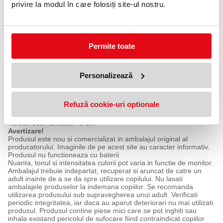
Culori disponibile: corai, verde, galben, roz, mov, bleu.
privire la modul în care folosiți site-ul nostru.
Livrarea se face in functie de culoarea aleasa in comanda si
disponibilitatea in stoc sau, daca nu este specificata culoarea in
comanda, livrarea se face aleatoriu.
Pretul afisat este pentru 1 punga.
Produsul este o excelenta alegere pentru mestesuguri si
Permite toate
proiecte scolare, pentru a construi forme diverse din niisp. Nisipul
va starni imaginatia pe masura ce copiii isi construiesc propriul
scenariu de joc. O alternativa la argila si pasta de modelare,
Personalizează
jucaria este o completare binevenita pentru timpul de activitati si
joc Montessori.
Ambalaj: punga zip.
Dimensiuni produs ambalat (Lxlxh): 14x3x19.5 cm
Refuză cookie-uri optionale
Greutate nisip: 0.500 kg
Greutate produs ambalat: 0.510 kg
Varsta recomandata: +3 ani
Avertizare!
Produsul este nou si comercializat in ambalajul original al
producatorului. Imaginile de pe acest site au caracter informativ.
Produsul nu functioneaza cu baterii.
Nuanta, tonul si intensitatea culorii pot varia in functie de monitor.
Ambalajul trebuie indepartat, recuperat si aruncat de catre un
adult inainte de a se da spre utilizare copilului. Nu lasati
ambalajele produselor la indemana copiilor. Se recomanda
utilizarea produsului sub supravegherea unui adult. Verificati
periodic integritatea, iar daca au aparut deteriorari nu mai utilizati
produsul. Produsul contine piese mici care se pot inghiti sau
inhala existand pericolul de sufocare fiind contraindicat copiilor