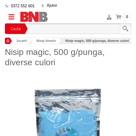
Ajutor
0372 552 601
Intra
Cos
0
in
cont
Cauta
Jucarii
Nisip kinetic
Nisip magic, 500 g/punga, diverse culori
Nisip magic, 500 g/punga,
diverse culori