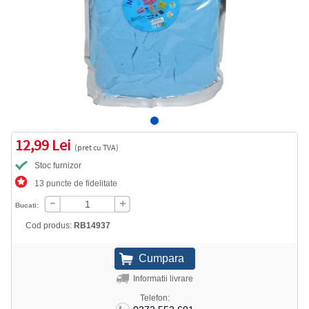
12,99 Lei
(pret cu TVA)
Stoc furnizor
13 puncte de fidelitate
Bucati:
Cod produs:
RB14937
Informatii livrare
Telefon: