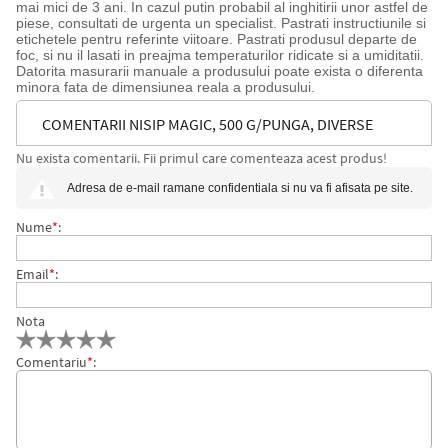
mai mici de 3 ani. In cazul putin probabil al inghitirii unor astfel de
piese, consultati de urgenta un specialist. Pastrati instructiunile si
etichetele pentru referinte viitoare. Pastrati produsul departe de
foc, si nu il lasati in preajma temperaturilor ridicate si a umiditatii.
Datorita masurarii manuale a produsului poate exista o diferenta
minora fata de dimensiunea reala a produsului.
COMENTARII NISIP MAGIC, 500 G/PUNGA, DIVERSE
Nu exista comentarii. Fii primul care comenteaza acest produs!
CULORI
Adresa de e-mail ramane confidentiala si nu va fi afisata pe site.
Nume
*
:
Email
*
:
Nota
Comentariu
*
: