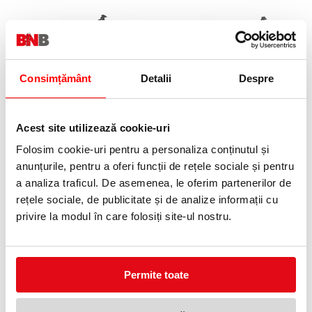
Consimțământ
Detalii
Despre
Suport pentru tastatura cenusiu
Suport pentru tastatura negru
Stema partner
Stema partner
Acest site utilizează cookie-uri
119,99 lei
79,99 lei
(pret cu TVA)
(pret cu TVA)
Folosim cookie-uri pentru a personaliza conținutul și
Anunta-ma cand revine in stoc
Anunta-ma cand revine in stoc
anunțurile, pentru a oferi funcții de rețele sociale și pentru
a analiza traficul. De asemenea, le oferim partenerilor de
NOUTATI
rețele sociale, de publicitate și de analize informații cu
privire la modul în care folosiți site-ul nostru.
OFERTE
Permite toate