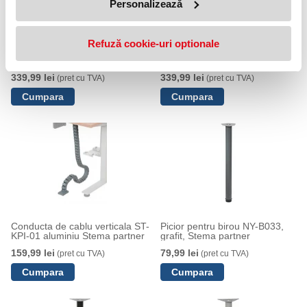
Personalizează
Refuză cookie-uri optionale
Suport monitor ST-ZA-01 negru
Suport monitor ST-ZA-01
Stema partner
aluminiu Stema partner
339,99 lei
339,99 lei
(pret cu TVA)
(pret cu TVA)
Conducta de cablu verticala ST-
Picior pentru birou NY-B033,
KPI-01 aluminiu Stema partner
grafit, Stema partner
159,99 lei
79,99 lei
(pret cu TVA)
(pret cu TVA)