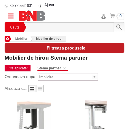
Ajutor
0372 552 601
Intra
Cos
0
in
cont
Cauta
Mobilier
Mobilier de birou
Filtreaza produsele
Mobilier de birou Stema partner
Filtre aplicate:
Stema partner
Ordoneaza dupa:
Afiseaza ca: