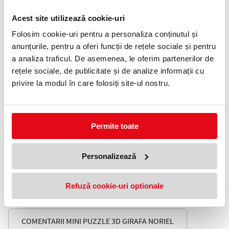
Adauga in wishlist
Acest site utilizează cookie-uri
Pentru Baieti, Fete
Folosim cookie-uri pentru a personaliza conținutul și
Varsta 3 - 4 ani, 4 - 5 ani
anunțurile, pentru a oferi funcții de rețele sociale și pentru
Priveste-o de aproape! Zebra isi misca gatul!
Copiii pot invata lucruri uimitoare construind alaturi de adulti
a analiza traficul. De asemenea, le oferim partenerilor de
machete interesante cu animale salbatice pe care le pot studia
rețele sociale, de publicitate și de analize informații cu
acum in detaliu. Vor fi surprinsi sa vada ca machetele lor isi misca
anumite parti ale corpului daca sunt actionate manual. Care este
privire la modul în care folosiți site-ul nostru.
animalul tau preferat?
Pune-ti la incercare creativitatea, inteligenta si vederea in spatiu
asambland animalute vesele si realiste! Imbina cu grija piesele,
creeaza-ti animalul preferat si expune-l in camera ta. Nu uita:
Permite toate
fiecare animalut are personalitatea lui si face o miscare unica.
Descopera-le pe toate si colectioneaza-le!
Dimensiunile animalutului asamblat: 26 x 17 x 8 cm
Personalizează
Caracteristici puzzle:
Usor de asamblat
Refuză cookie-uri optionale
Timp de asamblare: 60 minute
Nu necesita lipici
COMENTARII MINI PUZZLE 3D GIRAFA NORIEL