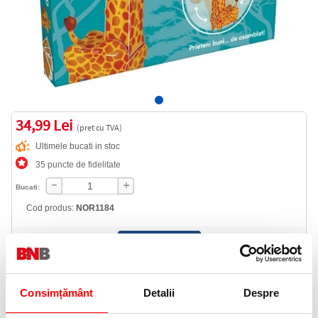
34,99 Lei
(pret cu TVA)
Ultimele bucati in stoc
35 puncte de fidelitate
Bucati:
Cod produs:
NOR1184
Informatii livrare
Telefon:
Consimțământ
Detalii
Despre
0372 552 601