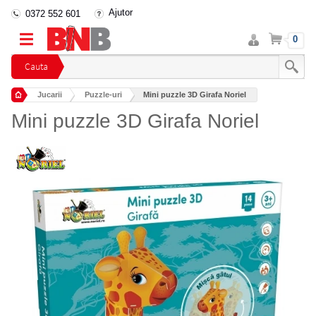
Ajutor
0372 552 601
Intra
Cos
0
in
cont
Cauta
Jucarii
Puzzle-uri
Mini puzzle 3D Girafa Noriel
Mini puzzle 3D Girafa Noriel