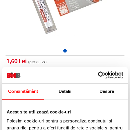
1,60 Lei
(pret cu TVA)
Indisponibil
2 puncte de fidelitate
Consimțământ
Detalii
Despre
Cod produs:
3205HB
Acest site utilizează cookie-uri
Anunta-ma cand revine in stoc
Folosim cookie-uri pentru a personaliza conținutul și
anunțurile, pentru a oferi funcții de rețele sociale și pentru
Informatii livrare