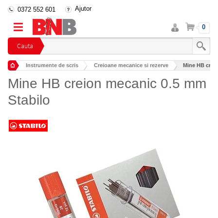
Ajutor
0372 552 601
Intra
Cos
0
in
cont
Cauta
Instrumente de scris
Creioane mecanice si rezerve
Mine HB crei
Mine HB creion mecanic 0.5 mm
Stabilo