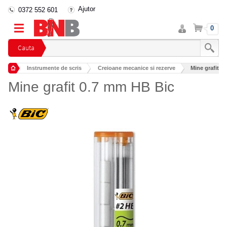
Ajutor
0372 552 601
Intra
Cos
0
in
cont
Cauta
Instrumente de scris
Creioane mecanice si rezerve
Mine grafit 0
Mine grafit 0.7 mm HB Bic