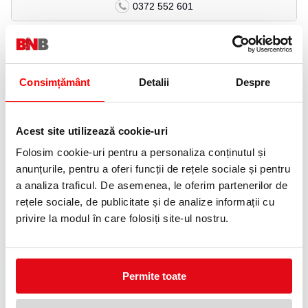
0372 552 601
Adauga in wishlist
Ambalare: 12 mine/cutie.
Consimțământ
Detalii
Despre
Mine grafit BIC in cutie de plastic.
PRODUSE SIMILARE
Acest site utilizează cookie-uri
Folosim cookie-uri pentru a personaliza conținutul și
10 %
anunțurile, pentru a oferi funcții de rețele sociale și pentru
a analiza traficul. De asemenea, le oferim partenerilor de
rețele sociale, de publicitate și de analize informații cu
privire la modul în care folosiți site-ul nostru.
Pix orange fine albastru, 20
Pix albastru Atlantis Clic Metal
buc/cutie Bic
Bic
Permite toate
53,76 lei
7,99 lei
(pret cu TVA)
(pret cu TVA)
59,73 lei
(pret cu TVA)