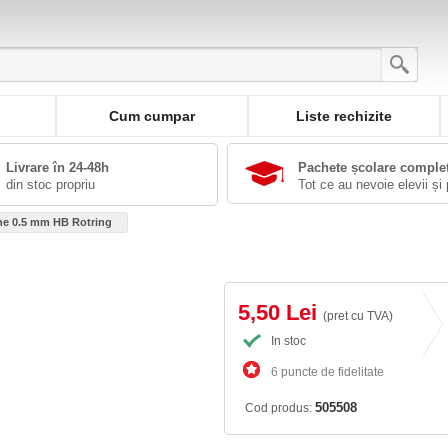
Cum cumpar
Liste rechizite
Livrare în 24-48h
Pachete școlare comple
din stoc propriu
Tot ce au nevoie elevii și 
ne 0.5 mm HB Rotring
5,50 Lei
(pret cu TVA)
In stoc
6 puncte de fidelitate
505508
Cod produs: