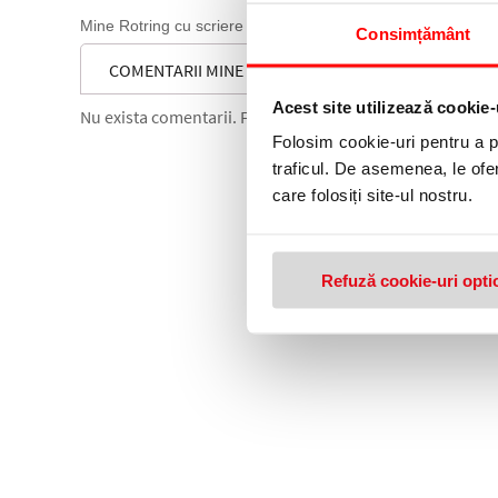
Mine Rotring cu scriere foarte fina, pentru creioane mecani
Consimțământ
COMENTARII MINE 0.5 MM HB ROTRING
Acest site utilizează cookie-
Nu exista comentarii. Fii primul care comenteaza acest 
Folosim cookie-uri pentru a pe
traficul. De asemenea, le ofer
care folosiți site-ul nostru.
Refuză cookie-uri opti