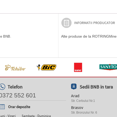
INFORMATII PRODUCATOR
Alte produse de la ROTRING
ile BNB.
Mine 
Telefon
Sedii BNB in tara
0372 552 601
Arad
Str. Cerbului Nr.1
Orar depozite
Brasov
Str. Bronzului Nr. 6
Luni - Vineri
Sambata - Duminica