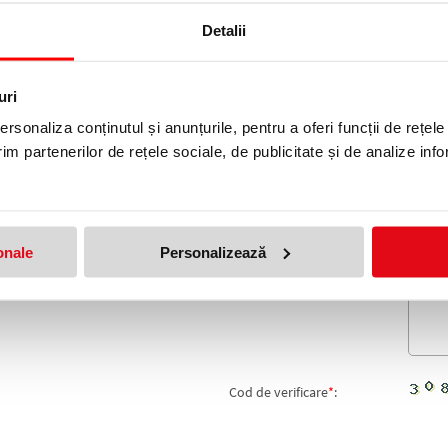
ce. Sunt compatiblie cu orice creion mecanic.
Detalii
uri
produs!
Adresa de e-mail ramane con
rsonaliza conținutul și anunțurile, pentru a oferi funcții de rețele
im partenerilor de rețele sociale, de publicitate și de analize info
Nume
*
:
Email
*
:
Nota
onale
Personalizează
Comentariu
*
:
Cod de verificare
*
: