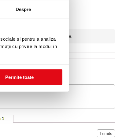
Despre
fidentiala si nu va fi afisata pe site.
 sociale și pentru a analiza
rmații cu privire la modul în
Permite toate