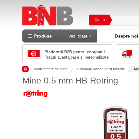
Cauta
Produse
vezi toate
Despre noi
Platformă B2B pentru companii
Prețuri avantajoase și personalizate
Instrumente de scris
Creioane mecanice si rezerve
Mi
Mine 0.5 mm HB Rotring