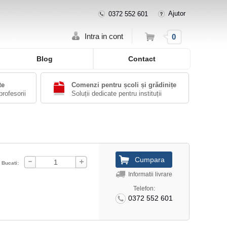
Ajutor
0372 552 601
Cos
Intra in cont
0
Blog
Contact
te
Comenzi pentru școli și grădinițe
profesorii
Soluții dedicate pentru instituții
Bucati:
Informatii livrare
Telefon:
0372 552 601