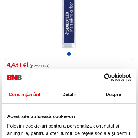
4,43 Lei
(pret cu TVA)
Indisponibil
5 puncte de fidelitate
Consimțământ
Detalii
Despre
Cod produs:
STA25005-HB
Acest site utilizează cookie-uri
Anunta-ma cand revine in stoc
Folosim cookie-uri pentru a personaliza conținutul și
anunțurile, pentru a oferi funcții de rețele sociale și pentru
Informatii livrare