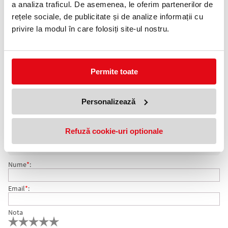
a analiza traficul. De asemenea, le oferim partenerilor de
Telefon:
rețele sociale, de publicitate și de analize informații cu
0372 552 601
privire la modul în care folosiți site-ul nostru.
Adauga in wishlist
Ambalare: 12 mine/tub.
Permite toate
Mine pentru toate tipurile de creioane mecanice. Sunt foarte
flexibile, sunt rezistente la rupere.
Personalizează
COMENTARII MINE 0.5 MM HB MARS MICRO STAEDTLER
Nu exista comentarii. Fii primul care comenteaza acest produs!
Refuză cookie-uri optionale
Adresa de e-mail ramane confidentiala si nu va fi afisata pe site.
Nume
*
:
Email
*
:
Nota