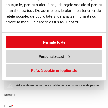
Alege varianta:
anunțurile, pentru a oferi funcții de rețele sociale și pentru
a analiza traficul. De asemenea, le oferim partenerilor de
rețele sociale, de publicitate și de analize informații cu
privire la modul în care folosiți site-ul nostru.
Albastru
Negru
Permite toate
Adauga in wishlist
Rezerva solida Pelikan 337 din otel inoxidabil si varf din tungsten.
Personalizează
Format international.
COMENTARII MINA PIX 0.8 MM F PELIKAN
Refuză cookie-uri optionale
Nu exista comentarii. Fii primul care comenteaza acest produs!
Adresa de e-mail ramane confidentiala si nu va fi afisata pe site.
Nume
*
:
Email
*
: