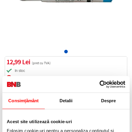
12,99 Lei
(pret cu TVA)
In stoc
13 puncte de fidelitate
Bucati:
Cod produs:
915421
Consimțământ
Detalii
Despre
Informatii livrare
Acest site utilizează cookie-uri
Telefon:
0372 552 601
Folosim cookie-uri pentru a personaliza conținutul și