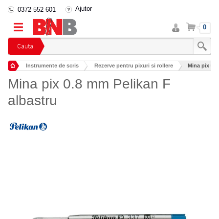
Ajutor
0372 552 601
Intra
Cos
0
in
cont
Cauta
Instrumente de scris
Rezerve pentru pixuri si rollere
Mina pix 0.
Mina pix 0.8 mm Pelikan F
albastru