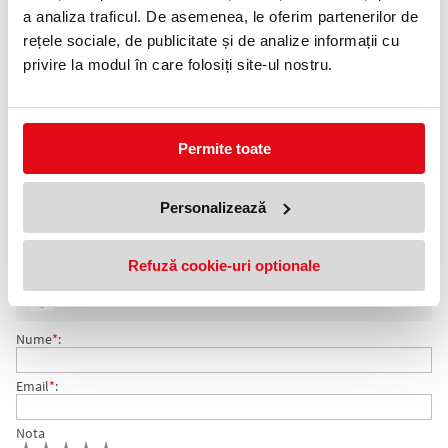
a analiza traficul. De asemenea, le oferim partenerilor de
Telefon:
rețele sociale, de publicitate și de analize informații cu
0372 552 601
privire la modul în care folosiți site-ul nostru.
Adauga in wishlist
Ambalare: 12/set.
Permite toate
Grosime mina scriere: 2 mm.
Mine Koh-I-Noor cu scriere foarte fina, pentru creioane mecanice.
Sunt compatiblie cu orice creion mecanic.
Personalizează
COMENTARII MINA 2 MM HB 12/SET KOH-I-NOOR
Refuză cookie-uri optionale
Nu exista comentarii. Fii primul care comenteaza acest produs!
Adresa de e-mail ramane confidentiala si nu va fi afisata pe site.
Nume
*
:
Email
*
:
Nota