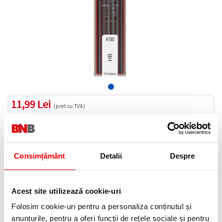
11,99 Lei
(pret cu TVA)
Indisponibil
12 puncte de fidelitate
Consimțământ
Detalii
Despre
Cod produs:
K4190-HB
Acest site utilizează cookie-uri
Anunta-ma cand revine in stoc
Folosim cookie-uri pentru a personaliza conținutul și
anunțurile, pentru a oferi funcții de rețele sociale și pentru
Informatii livrare