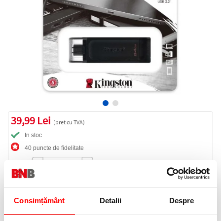
39,99 Lei
(pret cu TVA)
In stoc
40 puncte de fidelitate
Bucati:
Cod produs:
DT70/64GB
Consimțământ
Detalii
Despre
Informatii livrare