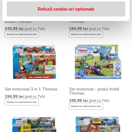
Refuză cookie-uri optionale
Set motorizat - traverseaza
Set de joaca - Gara Knapford
podul Thomas
Thomas
249,99 lei
194,99 lei
(pret cu TVA)
(pret cu TVA)
Anunta-ma cand revine in stoc
Anunta-ma cand revine in stoc
Set motorizat 3 in 1 Thomas
Set motorizat - podul mobil
Thomas
194,99 lei
(pret cu TVA)
199,99 lei
(pret cu TVA)
Anunta-ma cand revine in stoc
Anunta-ma cand revine in stoc