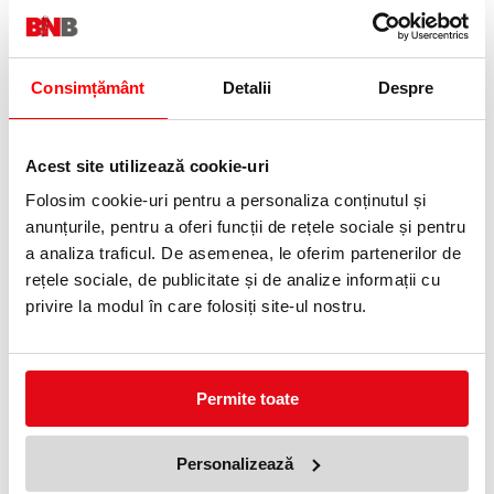
Consimțământ
Detalii
Despre
Acest site utilizează cookie-uri
Set de joaca - Aventuri cu
maimute Thomas
Folosim cookie-uri pentru a personaliza conținutul și
69,99 lei
(pret cu TVA)
anunțurile, pentru a oferi funcții de rețele sociale și pentru
Anunta-ma cand revine in stoc
a analiza traficul. De asemenea, le oferim partenerilor de
rețele sociale, de publicitate și de analize informații cu
NOUTATI
privire la modul în care folosiți site-ul nostru.
OFERTE
Permite toate
Personalizează