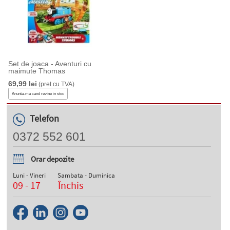
Set de joaca - Aventuri cu
maimute Thomas
69,99 lei
(pret cu TVA)
Anunta-ma cand revine in stoc
Telefon
0372 552 601
Orar depozite
Luni - Vineri
Sambata - Duminica
09 - 17
Închis