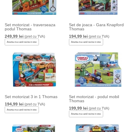
Set motorizat - traverseaza
Set de joaca - Gara Knapford
podul Thomas
Thomas
249,99 lei
194,99 lei
(pret cu TVA)
(pret cu TVA)
Anunta-ma cand revine in stoc
Anunta-ma cand revine in stoc
Set motorizat 3 in 1 Thomas
Set motorizat - podul mobil
Thomas
194,99 lei
(pret cu TVA)
199,99 lei
(pret cu TVA)
Anunta-ma cand revine in stoc
Anunta-ma cand revine in stoc