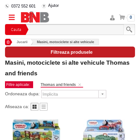
Ajutor
0372 552 601
Intra
Cos
0
in
cont
Cauta
Jucarii
Masini, motociclete si alte vehicule
Filtreaza produsele
Masini, motociclete si alte vehicule Thomas
and friends
Filtre aplicate:
Thomas and friends
Ordoneaza dupa:
Afiseaza ca: